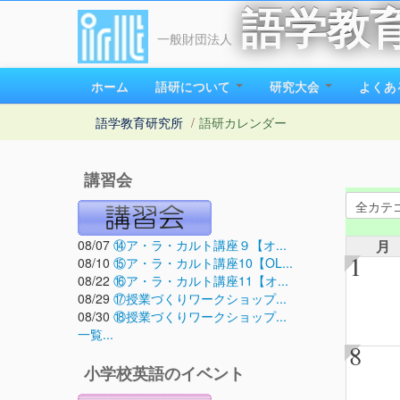
語学教
一般財団法人
ホーム
語研について
研究大会
よくあ
語学教育研究所
/
語研カレンダー
講習会
08/07
⑭ア・ラ・カルト講座９【オ...
月
1
08/10
⑮ア・ラ・カルト講座10【OL...
08/22
⑯ア・ラ・カルト講座11【オ...
08/29
⑰授業づくりワークショップ...
08/30
⑱授業づくりワークショップ...
一覧...
8
小学校英語のイベント