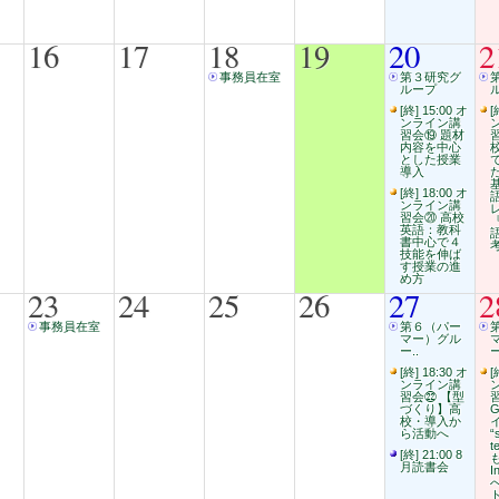
16
17
18
19
20
2
事務員在室
第３研究グ
ループ
[終] 15:00 オ
[
ンライン講
習会⑲ 題材
内容を中心
とした授業
導入
[終] 18:00 オ
ンライン講
習会⑳ 高校
英語：教科
書中心で４
技能を伸ば
す授業の進
め方
23
24
25
26
27
2
事務員在室
第６（パー
マー）グル
ー..
ー
[終] 18:30 オ
[
ンライン講
習会㉒ 【型
づくり】高
G
校・導入か
ら活動へ
“
t
[終] 21:00 8
も
月読書会
I