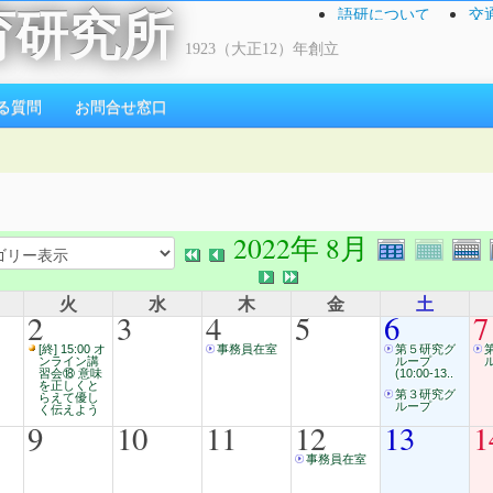
語研について
交
育研究所
1923（大正12）年創立
る質問
お問合せ窓口
2022年 8月
火
水
木
金
土
2
3
4
5
6
7
[終] 15:00 オ
事務員在室
第５研究グ
ンライン講
ループ
習会⑱ 意味
(10:00-13..
を正しくと
第３研究グ
らえて優し
ループ
く伝えよう
9
10
11
12
13
1
事務員在室