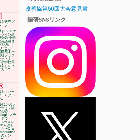
改善協第50回大会意見書
1
語研SNSリンク
第３研究グ
ループ
終] 18:30 オ
ンライン講
習会㉑ 小学
校英語教育
で大切にし
たいこと、
基礎基本 〜
語研ブック
レット３
『小学校英
語１』から
考える〜
8
第６（パー
マー）グル
..
終] 18:00 オ
ンライン講
習会㉓
oogle スラ
イドで
show and
ell” を楽し
う〜Oral
ntroduction
へのヒン
ト〜