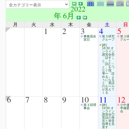
2022
年 6月
月
火
水
木
金
土
日
1
2
3
4
5
事務員在
第３研究
第３
室日
グループ
グル
[終]
18:30 オ
ンライン
講習会⑥
「話すこ
と」と
「読むこ
と」をつ
なぐ指
導〜「読
める」よ
うになる
と、英語
のルール
が見えて
くる
6
7
8
9
10
11
12
第３回理
[終]
小中
事会
19:00 オ
準備
ンライン
会
講習会⑦
英語の発
音と発音
指導を見
直す