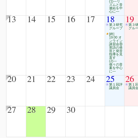
(1)―リ
ズムと音
連結を中
心に―
13
14
15
16
17
18
19
第３研究
第３
グループ
グル
[終]
19:00 オ
ンライン
講習会⑧
英語の発
音と発音
指導を見
直す
(2)―
個々の音
素を中心
に―
20
21
22
23
24
25
26
第１回評
第１
議員会
議員
27
28
29
30