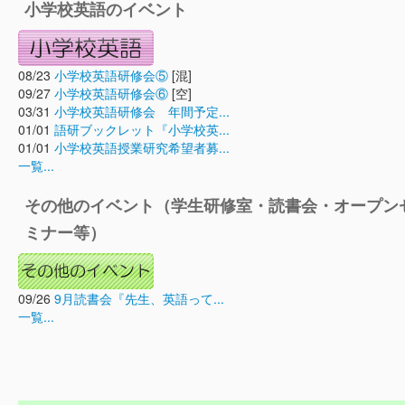
小学校英語のイベント
08/23
小学校英語研修会⑤
[混]
09/27
小学校英語研修会⑥
[空]
03/31
小学校英語研修会 年間予定...
01/01
語研ブックレット『小学校英...
01/01
小学校英語授業研究希望者募...
一覧...
その他のイベント（学生研修室・読書会・オープン
ミナー等）
09/26
9月読書会『先生、英語って...
一覧...