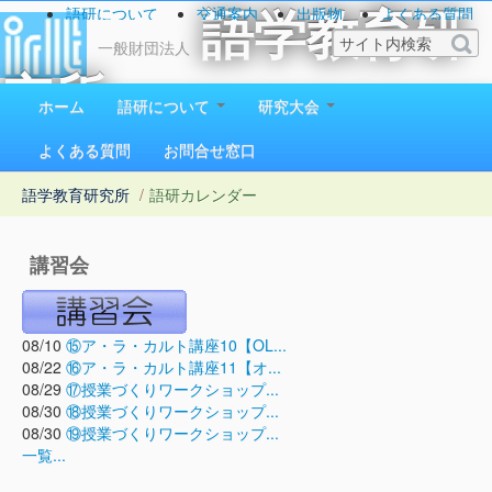
語研について
交通案内
出版物
よくある質問
語学教育研
お問い合わせ
一般財団法人
究所
ホーム
語研について
研究大会
1923（大正12）年創立
よくある質問
お問合せ窓口
語学教育研究所
/
語研カレンダー
講習会
08/10
⑮ア・ラ・カルト講座10【OL...
08/22
⑯ア・ラ・カルト講座11【オ...
08/29
⑰授業づくりワークショップ...
08/30
⑱授業づくりワークショップ...
08/30
⑲授業づくりワークショップ...
一覧...