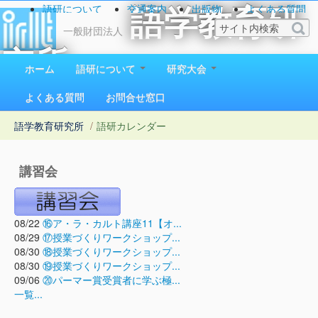
語研について
交通案内
出版物
よくある質問
語学教育研
お問い合わせ
一般財団法人
究所
ホーム
語研について
研究大会
1923（大正12）年創立
よくある質問
お問合せ窓口
語学教育研究所
/
語研カレンダー
講習会
08/22
⑯ア・ラ・カルト講座11【オ...
08/29
⑰授業づくりワークショップ...
08/30
⑱授業づくりワークショップ...
08/30
⑲授業づくりワークショップ...
09/06
⑳パーマー賞受賞者に学ぶ極...
一覧...