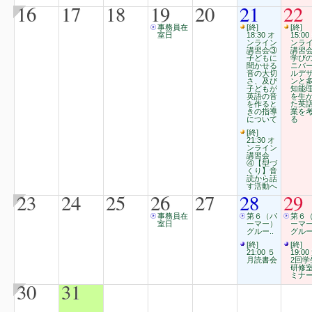
16
17
18
19
20
21
22
事務員在
[終]
[終]
室日
18:30 オ
15:00
ンライン
ンラ
講習会③
講習
子どもに
学び
聞かせる
ニバ
音の大切
ルデ
さ、及び
ンと
子どもが
知能
英語の音
を生
を作ると
た英
きの指導
業を
について
る
[終]
21:30 オ
ンライン
講習会
④【型づ
くり】音
読から話
す活動へ
23
24
25
26
27
28
29
事務員在
第６（パ
第６
室日
ーマー）
ーマ
グルー..
グルー
[終]
[終]
21:00 ５
19:00
月読書会
2回学
研修
ミナ
30
31