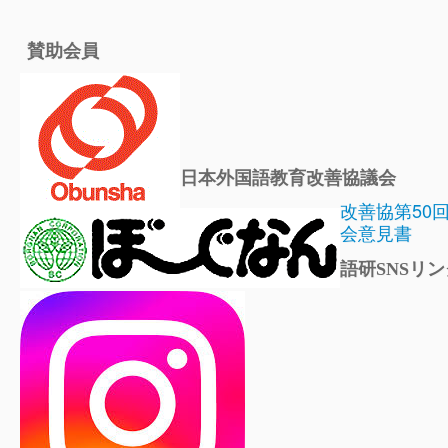
賛助会員
日本外国語教育改善協議会
改善協第50
会意見書
語研SNSリン