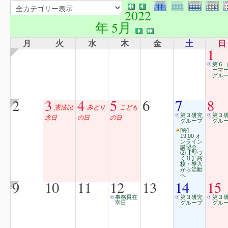
2022
年 5月
月
火
水
木
金
土
日
1
第６
ーマ
グルー
2
3
4
5
6
7
8
憲法記
みどり
こども
第３研究
第３
念日
の日
の日
グループ
グル
[終]
19:00 オ
ンライン
講習会
②【型づ
くり】高
校・導入
から活動
へ
9
10
11
12
13
14
15
事務員在
第３研究
第３
室日
グループ
グル