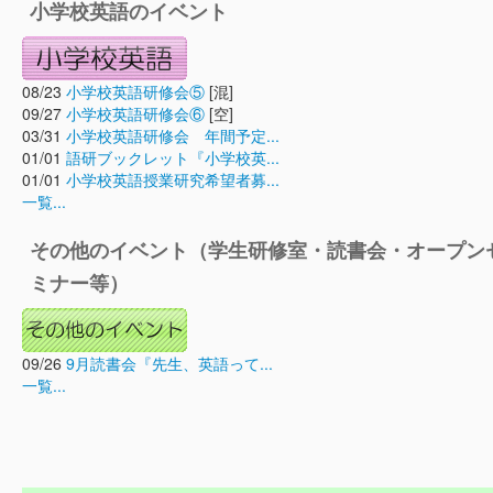
小学校英語のイベント
08/23
小学校英語研修会⑤
[混]
09/27
小学校英語研修会⑥
[空]
03/31
小学校英語研修会 年間予定...
01/01
語研ブックレット『小学校英...
01/01
小学校英語授業研究希望者募...
一覧...
その他のイベント（学生研修室・読書会・オープン
ミナー等）
09/26
9月読書会『先生、英語って...
一覧...