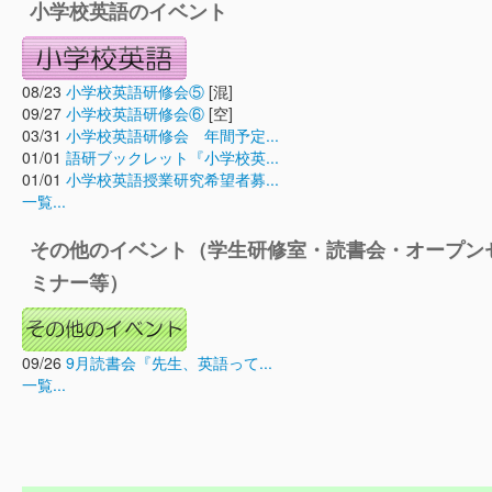
小学校英語のイベント
08/23
小学校英語研修会⑤
[混]
09/27
小学校英語研修会⑥
[空]
03/31
小学校英語研修会 年間予定...
01/01
語研ブックレット『小学校英...
01/01
小学校英語授業研究希望者募...
一覧...
その他のイベント（学生研修室・読書会・オープン
ミナー等）
09/26
9月読書会『先生、英語って...
一覧...