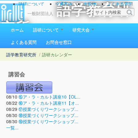
語研について
交通案内
出版物
よくある質問
語学教育研
お問い合わせ
一般財団法人
究所
ホーム
語研について
研究大会
1923（大正12）年創立
よくある質問
お問合せ窓口
語学教育研究所
/
語研カレンダー
講習会
08/10
⑮ア・ラ・カルト講座10【OL...
08/22
⑯ア・ラ・カルト講座11【オ...
08/29
⑰授業づくりワークショップ...
08/30
⑱授業づくりワークショップ...
08/30
⑲授業づくりワークショップ...
一覧...