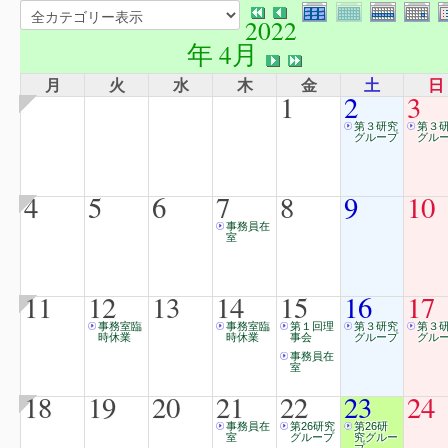
2022
年 4月
月
火
水
木
金
土
日
1
2
3
第３研究
第３
グループ
グル
4
5
6
7
8
9
10
事務員在
室
11
12
13
14
15
16
17
事務室臨
事務室臨
第１回理
第３研究
第３
時休業
時休業
事会
グループ
グル
事務員在
室
18
19
20
21
22
23
24
事務員在
第26研究
第26研
室
グループ
究グルー