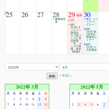
プ
25
26
27
28
29
30
昭和
事務員在
第６（パ
の日
室
ーマー）
グルー..
[終]
15:00 オ
[終]
ンライン
19:00 第
講習会
1回学生
①【型づ
研修室セ
くり】英
ミナー
語授業
「型」づ
[終]
くりの基
21:00 ４
礎・基本
月読書会
【総論】
＜今日＞
2022年 3月
2022年 5月
月
火
水
木
金
土
日
月
火
水
木
金
土
1
2
3
4
5
6
7
8
9
10
11
12
13
2
3
4
5
6
7