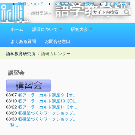
語研について
交通案内
出版物
よくある質問
語学教育研
お問い合わせ
一般財団法人
究所
ホーム
語研について
研究大会
1923（大正12）年創立
よくある質問
お問合せ窓口
語学教育研究所
/
語研カレンダー
講習会
08/07
⑭ア・ラ・カルト講座９【オ...
08/10
⑮ア・ラ・カルト講座10【OL...
08/22
⑯ア・ラ・カルト講座11【オ...
08/29
⑰授業づくりワークショップ...
08/30
⑱授業づくりワークショップ...
一覧...