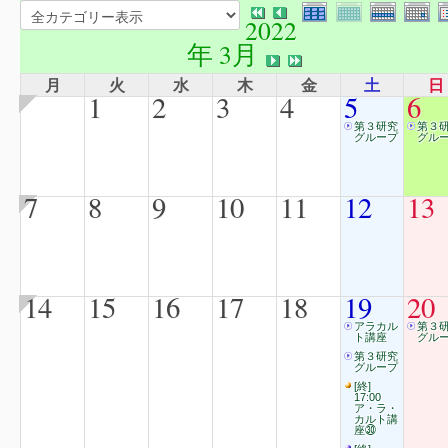
2022
年 3月
月
火
水
木
金
土
日
1
2
3
4
5
6
第３研究
第３
グループ
グル
7
8
9
10
11
12
13
14
15
16
17
18
19
20
アラカル
第３
ト講座
グル
第３研究
グループ
[終]
17:00
ア・ラ・
カルト講
座㉚