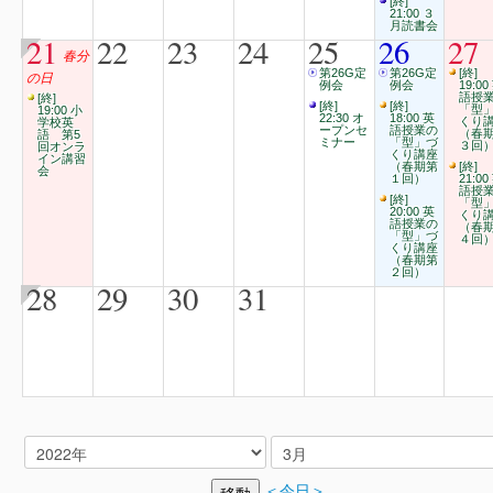
[終]
21:00 ３
月読書会
21
22
23
24
25
26
27
春分
第26G定
第26G定
[終]
の日
例会
例会
19:00
語授
[終]
[終]
[終]
「型
19:00 小
22:30 オ
18:00 英
くり
学校英
ープンセ
語授業の
（春
語 第5
ミナー
「型」づ
３回
回オンラ
くり講座
イン講習
（春期第
[終]
会
１回）
21:00
語授
[終]
「型
20:00 英
くり
語授業の
（春
「型」づ
４回
くり講座
（春期第
２回）
28
29
30
31
＜今日＞