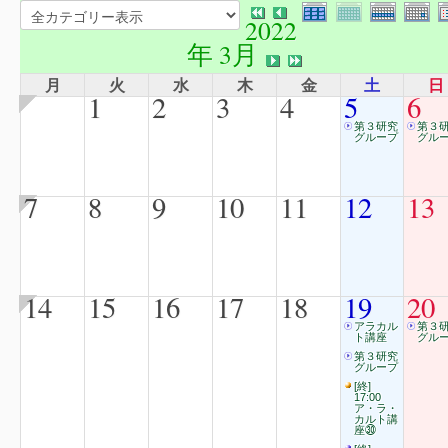
2022
年 3月
月
火
水
木
金
土
日
1
2
3
4
5
6
第３研究
第３
グループ
グル
7
8
9
10
11
12
13
14
15
16
17
18
19
20
アラカル
第３
ト講座
グル
第３研究
グループ
[終]
17:00
ア・ラ・
カルト講
座㉚