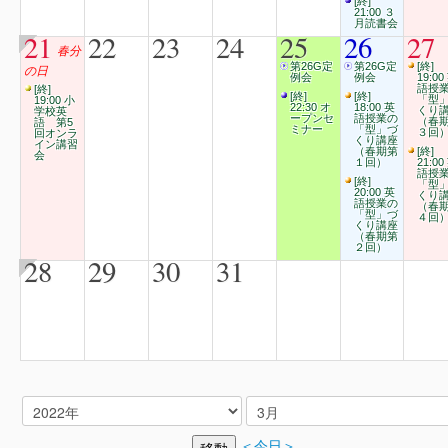
[終]
21:00 ３
月読書会
21
22
23
24
25
26
27
春分
第26G定
第26G定
[終]
の日
例会
例会
19:00
語授
[終]
[終]
[終]
「型
19:00 小
22:30 オ
18:00 英
くり
学校英
ープンセ
語授業の
（春
語 第5
ミナー
「型」づ
３回
回オンラ
くり講座
イン講習
（春期第
[終]
会
１回）
21:00
語授
[終]
「型
20:00 英
くり
語授業の
（春
「型」づ
４回
くり講座
（春期第
２回）
28
29
30
31
＜今日＞