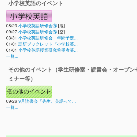
小学校英語のイベント
08/23
小学校英語研修会⑤
[混]
09/27
小学校英語研修会⑥
[空]
03/31
小学校英語研修会 年間予定...
01/01
語研ブックレット『小学校英...
01/01
小学校英語授業研究希望者募...
一覧...
その他のイベント（学生研修室・読書会・オープン
ミナー等）
09/26
9月読書会『先生、英語って...
一覧...