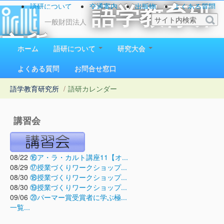
語研について
交通案内
出版物
よくある質問
語学教育研
お問い合わせ
一般財団法人
究所
ホーム
語研について
研究大会
1923（大正12）年創立
よくある質問
お問合せ窓口
語学教育研究所
/
語研カレンダー
講習会
08/22
⑯ア・ラ・カルト講座11【オ...
08/29
⑰授業づくりワークショップ...
08/30
⑱授業づくりワークショップ...
08/30
⑲授業づくりワークショップ...
09/06
⑳パーマー賞受賞者に学ぶ極...
一覧...