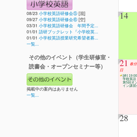
14
08/23
小学校英語研修会⑤
[混]
09/27
小学校英語研修会⑥
[空]
03/31
小学校英語研修会 年間予定...
01/01
語研ブックレット『小学校英...
01/01
小学校英語授業研究希望者募...
一覧...
その他のイベント（学生研修室・
21
春分
読書会・オープンセミナー等）
日
[終] 19:0
学校英
第5回オ
イン講習
掲載中の案内はありません
一覧...
28