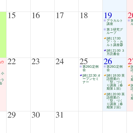
15
16
17
18
19
2
アラカルト
講座
第３研究グ
ループ
[終] 17:00
ア・ラ・カ
ルト講座㉚
[終] 21:00 ３
月読書会
22
23
24
25
26
2
の
第26G定例
第26G定例
[
会
会
0 小
[終] 22:30 オ
[終] 18:00 英
語
ープンセミ
語授業の
ンラ
ナー
「型」づく
会
り講座（春
[
期第１回）
[終] 20:00 英
語授業の
「型」づく
り講座（春
期第２回）
29
30
31