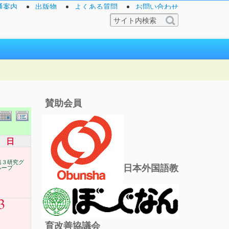
通案内
出版物
よくある質問
お問い合わせ
賛助会員
日
第３研究グ
日本外国語教
ループ
3
育改善協議会