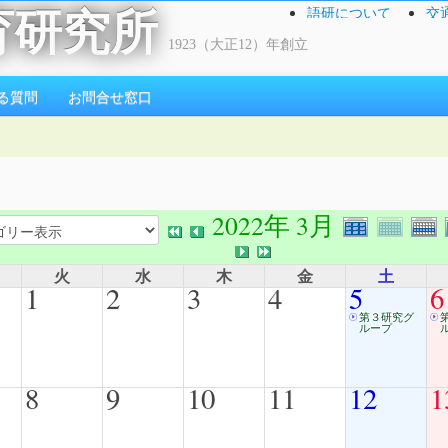
語研について
交
育研究所
1923（大正12）年創立
る質問
お問合せ窓口
2022年 3月
火
水
木
金
土
1
2
3
4
5
6
第３研究グ
ループ
8
9
10
11
12
1