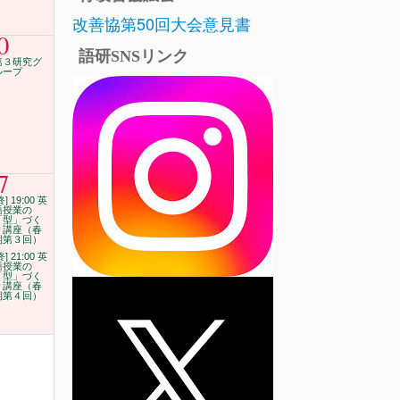
改善協第50回大会意見書
0
語研SNSリンク
第３研究グ
ループ
7
終] 19:00 英
語授業の
「型」づく
り講座（春
期第３回）
終] 21:00 英
語授業の
「型」づく
り講座（春
期第４回）