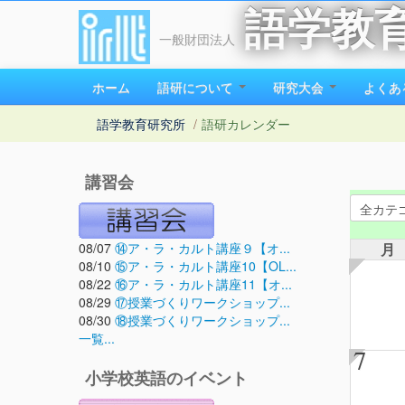
語学教
一般財団法人
ホーム
語研について
研究大会
よくあ
語学教育研究所
/
語研カレンダー
講習会
08/07
⑭ア・ラ・カルト講座９【オ...
月
08/10
⑮ア・ラ・カルト講座10【OL...
08/22
⑯ア・ラ・カルト講座11【オ...
08/29
⑰授業づくりワークショップ...
08/30
⑱授業づくりワークショップ...
一覧...
7
小学校英語のイベント