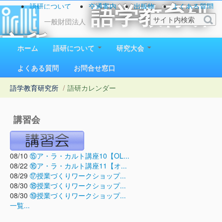
語研について
交通案内
出版物
よくある質問
語学教育研
お問い合わせ
一般財団法人
究所
ホーム
語研について
研究大会
1923（大正12）年創立
よくある質問
お問合せ窓口
語学教育研究所
/
語研カレンダー
講習会
08/10
⑮ア・ラ・カルト講座10【OL...
08/22
⑯ア・ラ・カルト講座11【オ...
08/29
⑰授業づくりワークショップ...
08/30
⑱授業づくりワークショップ...
08/30
⑲授業づくりワークショップ...
一覧...