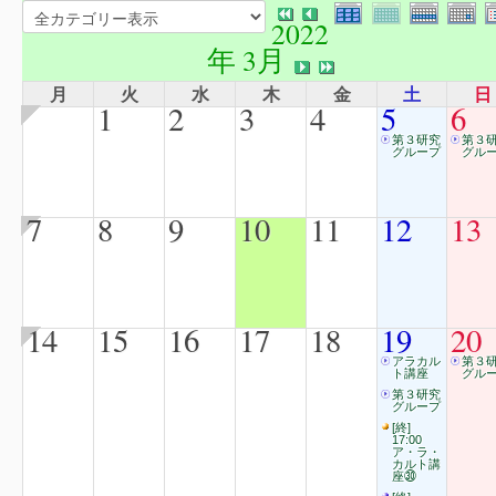
2022
年 3月
月
火
水
木
金
土
日
1
2
3
4
5
6
第３研究
第３
グループ
グル
7
8
9
10
11
12
13
14
15
16
17
18
19
20
アラカル
第３
ト講座
グル
第３研究
グループ
[終]
17:00
ア・ラ・
カルト講
座㉚