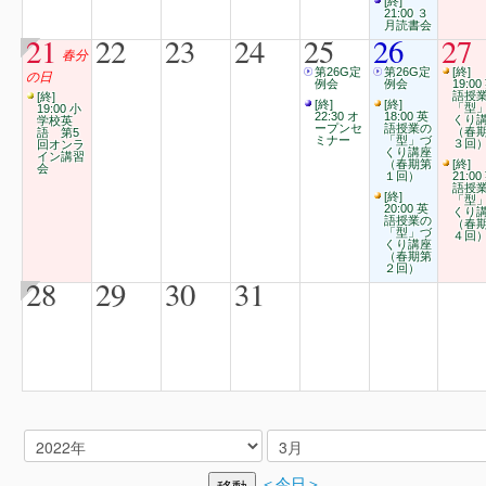
[終]
21:00 ３
月読書会
21
22
23
24
25
26
27
春分
第26G定
第26G定
[終]
の日
例会
例会
19:00
語授
[終]
[終]
[終]
「型
19:00 小
22:30 オ
18:00 英
くり
学校英
ープンセ
語授業の
（春
語 第5
ミナー
「型」づ
３回
回オンラ
くり講座
イン講習
（春期第
[終]
会
１回）
21:00
語授
[終]
「型
20:00 英
くり
語授業の
（春
「型」づ
４回
くり講座
（春期第
２回）
28
29
30
31
＜今日＞