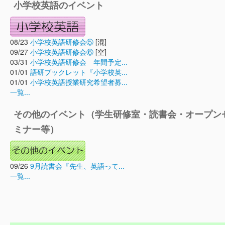
小学校英語のイベント
08/23
小学校英語研修会⑤
[混]
09/27
小学校英語研修会⑥
[空]
03/31
小学校英語研修会 年間予定...
01/01
語研ブックレット『小学校英...
01/01
小学校英語授業研究希望者募...
一覧...
その他のイベント（学生研修室・読書会・オープン
ミナー等）
09/26
9月読書会『先生、英語って...
一覧...