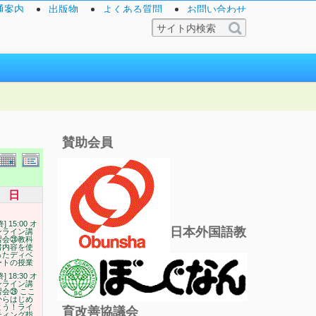
通案内
出版物
よくある質問
お問い合わせ
賛助会員
日
終] 15:00 オ
日本外国語教
ンライン講
習会㉘教科
書内容を使
ったディベ
ートの授業
終] 18:30 オ
ンライン講
習会㉙ ここ
からはじめ
よう！ライ
育改善協議会
ティング指