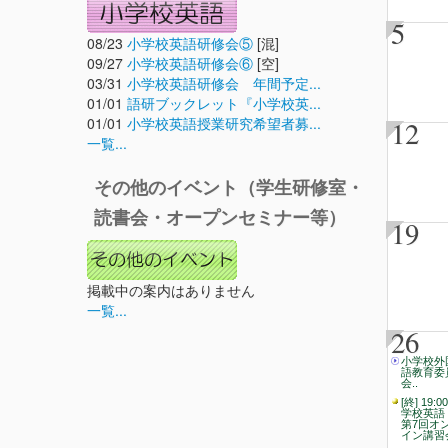
5
08/23
小学校英語研修会⑤
[混]
09/27
小学校英語研修会⑥
[空]
03/31
小学校英語研修会 年間予定...
01/01
語研ブックレット『小学校英...
01/01
小学校英語授業研究希望者募...
12
一覧...
その他のイベント（学生研修室・
読書会・オープンセミナー等）
19
掲載中の案内はありません
一覧...
26
小学校外
語教育委
会..
[終] 19:0
学校英
第7回オ
イン講習