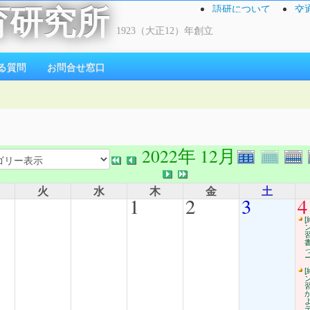
語研について
交
育研究所
1923（大正12）年創立
る質問
お問合せ窓口
2022年 12月
火
水
木
金
土
1
2
3
4
[
[