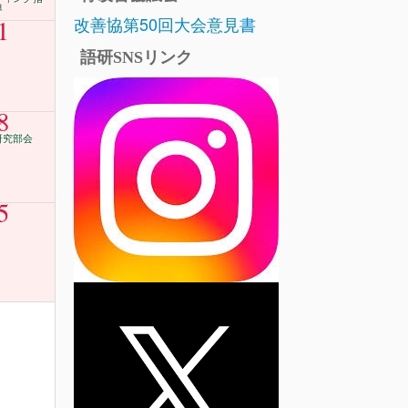
導
改善協第50回大会意見書
1
語研SNSリンク
8
研究部会
5