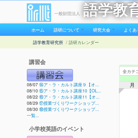
語学教
一般財団法人
ホーム
語研について
研究大会
よくあ
語学教育研究所
/
語研カレンダー
講習会
08/07
⑭ア・ラ・カルト講座９【オ...
月
08/10
⑮ア・ラ・カルト講座10【OL...
08/22
⑯ア・ラ・カルト講座11【オ...
08/29
⑰授業づくりワークショップ...
08/30
⑱授業づくりワークショップ...
一覧...
小学校英語のイベント