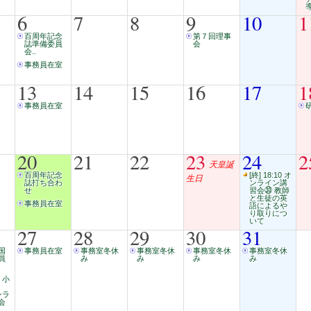
6
7
8
9
10
1
百周年記念
第７回理事
誌準備委員
会
会..
事務員在室
13
14
15
16
17
1
事務員在室
20
21
22
23
24
2
天皇誕
百周年記念
[終] 18:10 オ
生日
誌打ち合わ
ンライン講
せ
習会㉚ 教師
と生徒の英
事務員在室
語によるや
り取りにつ
いて
27
28
29
30
31
国
事務員在室
事務室冬休
事務室冬休
事務室冬休
事務室冬休
員
み
み
み
み
0 小
語
ンラ
会