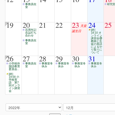
事務員在
研究
室
19
20
21
22
23
24
25
天皇
百周年記
[終]
誕生日
念誌打ち
18:10 オ
合わせ
ンライン
講習会㉚
事務員在
教師と生
室
徒の英語
によるや
り取りに
ついて
26
27
28
29
30
31
小学校外
事務員在
事務室冬
事務室冬
事務室冬
事務室冬
国語教育
室
休み
休み
休み
休み
委員会..
[終]
19:00 小
学校英
語 第7
回オンラ
イン講習
会