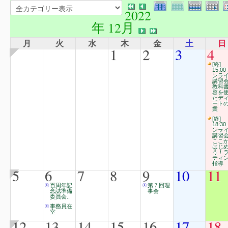
2022
年 12月
月
火
水
木
金
土
日
1
2
3
4
[終]
15:00
ンラ
講習
教科
容を
たデ
ート
業
[終]
18:30
ンラ
講習
ここ
はじ
う！
ティ
指導
5
6
7
8
9
10
11
百周年記
第７回理
念誌準備
事会
委員会..
事務員在
室
12
13
14
15
16
17
18