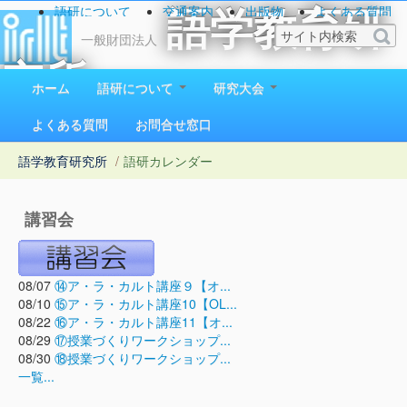
語研について
交通案内
出版物
よくある質問
語学教育研
お問い合わせ
一般財団法人
究所
ホーム
語研について
研究大会
1923（大正12）年創立
よくある質問
お問合せ窓口
語学教育研究所
/
語研カレンダー
講習会
08/07
⑭ア・ラ・カルト講座９【オ...
08/10
⑮ア・ラ・カルト講座10【OL...
08/22
⑯ア・ラ・カルト講座11【オ...
08/29
⑰授業づくりワークショップ...
08/30
⑱授業づくりワークショップ...
一覧...