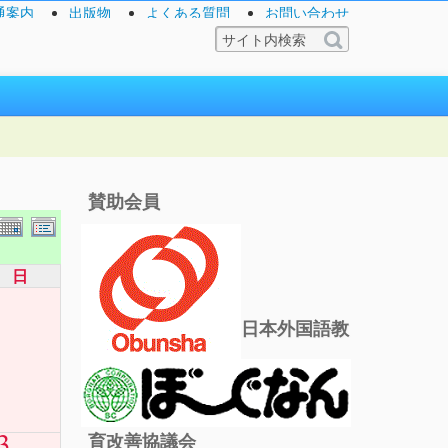
通案内
出版物
よくある質問
お問い合わせ
賛助会員
日
日本外国語教
3
育改善協議会