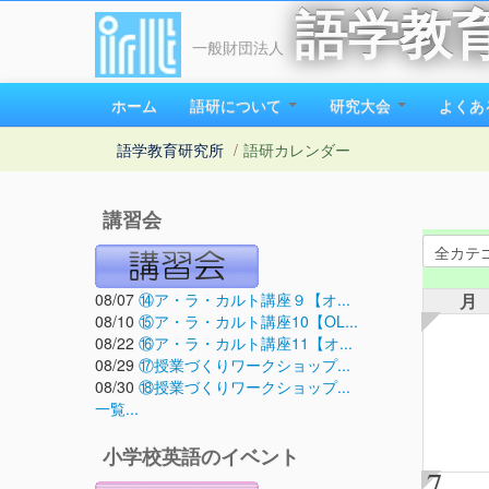
語学教
一般財団法人
ホーム
語研について
研究大会
よくあ
語学教育研究所
/
語研カレンダー
講習会
08/07
⑭ア・ラ・カルト講座９【オ...
月
08/10
⑮ア・ラ・カルト講座10【OL...
08/22
⑯ア・ラ・カルト講座11【オ...
08/29
⑰授業づくりワークショップ...
08/30
⑱授業づくりワークショップ...
一覧...
小学校英語のイベント
7