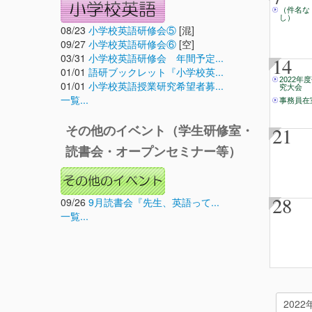
（件名な
し）
08/23
小学校英語研修会⑤
[混]
09/27
小学校英語研修会⑥
[空]
03/31
小学校英語研修会 年間予定...
14
01/01
語研ブックレット『小学校英...
2022年
01/01
小学校英語授業研究希望者募...
究大会
一覧...
事務員在
21
その他のイベント（学生研修室・
読書会・オープンセミナー等）
28
09/26
9月読書会『先生、英語って...
一覧...