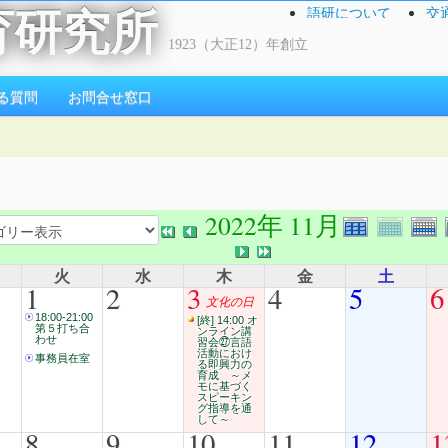
語研について
交
育研究所
1923（大正12）年創立
る質問
お問合せ窓口
2022年 11月
火
水
木
金
土
1
2
3
4
5
6
文化の日
18:00-21:00
[終] 14:00 オ
第５打ち合
ンライン講
わせ
習会㉗言語
活動におけ
事務員在室
る即興力の
育成 ～メ
モに基づく
スピーキン
グ指導を通
して～
8
9
10
11
12
1