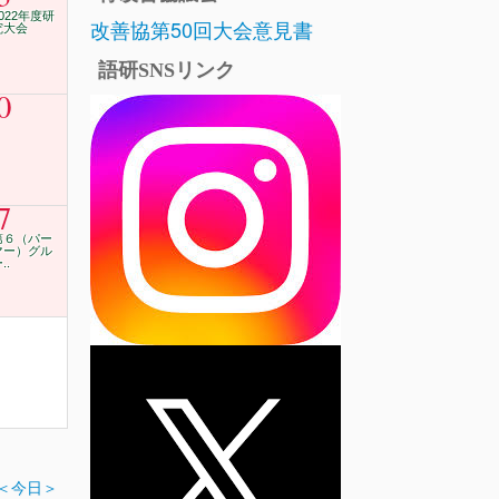
2022年度研
改善協第50回大会意見書
究大会
語研SNSリンク
0
7
第６（パー
マー）グル
..
＜今日＞