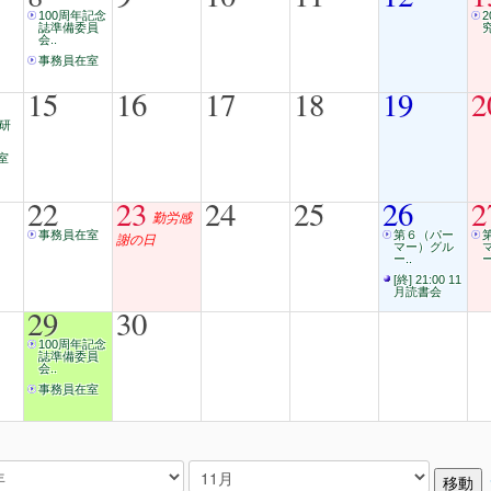
100周年記念
誌準備委員
会..
事務員在室
15
16
17
18
19
2
度研
室
22
23
24
25
26
2
勤労感
事務員在室
第６（パー
謝の日
マー）グル
ー..
ー
[終] 21:00 11
月読書会
29
30
100周年記念
誌準備委員
会..
事務員在室