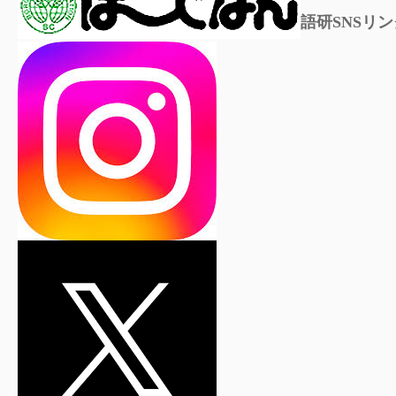
語研SNSリン