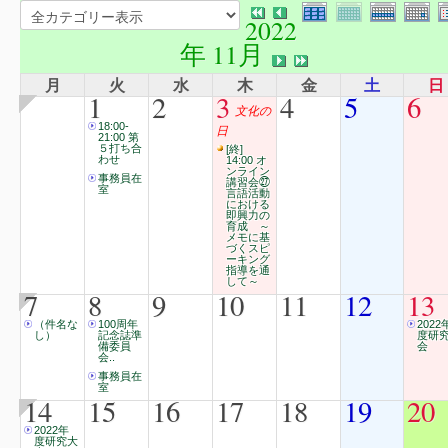
2022
年 11月
月
火
水
木
金
土
日
1
2
3
4
5
6
文化の
18:00-
日
21:00 第
５打ち合
[終]
わせ
14:00 オ
ンライン
事務員在
講習会㉗
室
言語活動
における
即興力の
育成 ～
メモに基
づくスピ
ーキング
指導を通
して～
7
8
9
10
11
12
13
（件名な
100周年
2022
し）
記念誌準
度研
備委員
会
会..
事務員在
室
14
15
16
17
18
19
20
2022年
度研究大