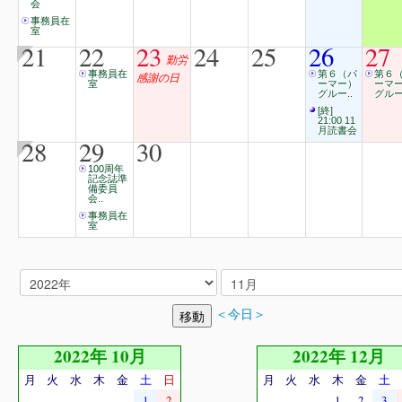
会
事務員在
室
21
22
23
24
25
26
27
勤労
事務員在
第６（パ
第６
感謝の日
室
ーマー）
ーマ
グルー..
グルー
[終]
21:00 11
月読書会
28
29
30
100周年
記念誌準
備委員
会..
事務員在
室
＜今日＞
2022年 10月
2022年 12月
月
火
水
木
金
土
日
月
火
水
木
金
土
1
2
1
2
3