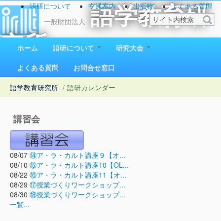
語研について
交通案内
出版物
よくある質問
語学教育研
お問い合わせ
一般財団法人
究所
ホーム
語研について
研究大会
1923（大正12）年創立
よくある質問
お問合せ窓口
語学教育研究所
/
語研カレンダー
講習会
08/07
⑭ア・ラ・カルト講座９【オ...
08/10
⑮ア・ラ・カルト講座10【OL...
08/22
⑯ア・ラ・カルト講座11【オ...
08/29
⑰授業づくりワークショップ...
08/30
⑱授業づくりワークショップ...
一覧...