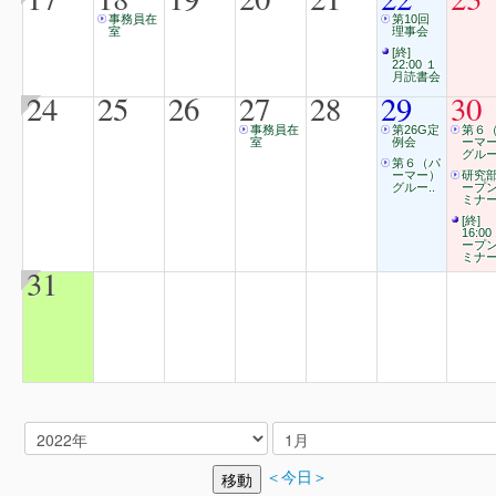
事務員在
第10回
室
理事会
[終]
22:00 １
月読書会
24
25
26
27
28
29
30
事務員在
第26G定
第６
室
例会
ーマ
グルー
第６（パ
ーマー）
研究
グルー..
ープ
ミナ
[終]
16:00
ープ
ミナ
31
＜今日＞