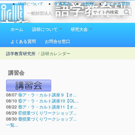
語研について
交通案内
出版物
よくある質問
語学教育研
お問い合わせ
一般財団法人
究所
ホーム
語研について
研究大会
1923（大正12）年創立
よくある質問
お問合せ窓口
語学教育研究所
/
語研カレンダー
講習会
08/07
⑭ア・ラ・カルト講座９【オ...
08/10
⑮ア・ラ・カルト講座10【OL...
08/22
⑯ア・ラ・カルト講座11【オ...
08/29
⑰授業づくりワークショップ...
08/30
⑱授業づくりワークショップ...
一覧...