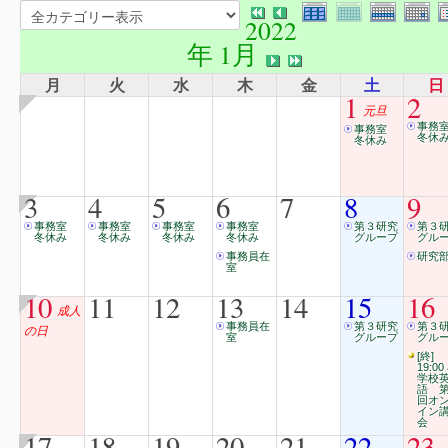
2022
年 1月
月
火
水
木
金
土
日
1
2
元旦
事務
事務室
冬休
冬休み
3
4
5
6
7
8
9
事務室
事務室
事務室
事務室
第３研究
第３
冬休み
冬休み
冬休み
冬休み
グループ
グル
事務員在
研究
室
10
11
12
13
14
15
16
成人
事務員在
第３研究
第３
の日
室
グループ
グル
[終]
19:00
学校
語 第
回オ
イン
会
17
18
19
20
21
22
23