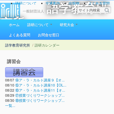
語研について
交通案内
出版物
よくある質問
語学教育研
お問い合わせ
一般財団法人
究所
ホーム
語研について
研究大会
1923（大正12）年創立
よくある質問
お問合せ窓口
語学教育研究所
/
語研カレンダー
講習会
08/07
⑭ア・ラ・カルト講座９【オ...
08/10
⑮ア・ラ・カルト講座10【OL...
08/22
⑯ア・ラ・カルト講座11【オ...
08/29
⑰授業づくりワークショップ...
08/30
⑱授業づくりワークショップ...
一覧...