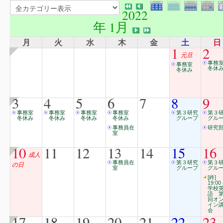
2022
年 1月
月
火
水
木
金
土
日
1
2
元旦
事務
事務室
冬休
冬休み
3
4
5
6
7
8
9
事務室
事務室
事務室
事務室
第３研究
第３
冬休み
冬休み
冬休み
冬休み
グループ
グル
事務員在
研究
室
10
11
12
13
14
15
16
成人
事務員在
第３研究
第３
の日
室
グループ
グル
[終]
19:00
学校
語 第
回オ
イン
会
17
18
19
20
21
22
23