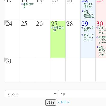
事務員在
第10回
室
理事会
[終]
22:00 １
月読書会
24
25
26
27
28
29
30
事務員在
第26G定
第６
室
例会
ーマ
グルー
第６（パ
ーマー）
研究
グルー..
ープ
ミナ
[終]
16:00
ープ
ミナ
31
＜今日＞