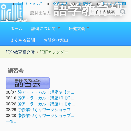
語研について
交通案内
出版物
よくある質問
語学教育研
お問い合わせ
一般財団法人
究所
ホーム
語研について
研究大会
1923（大正12）年創立
よくある質問
お問合せ窓口
語学教育研究所
/
語研カレンダー
講習会
08/07
⑭ア・ラ・カルト講座９【オ...
08/10
⑮ア・ラ・カルト講座10【OL...
08/22
⑯ア・ラ・カルト講座11【オ...
08/29
⑰授業づくりワークショップ...
08/30
⑱授業づくりワークショップ...
一覧...