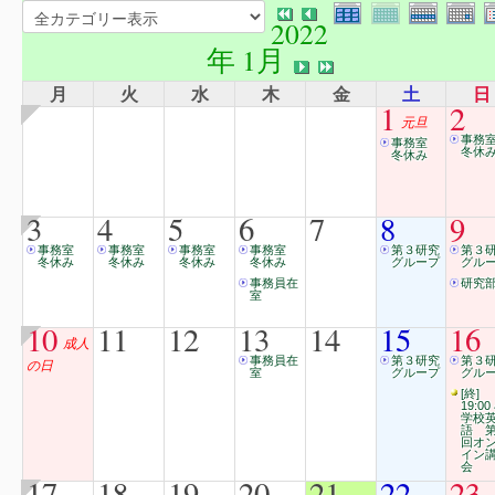
2022
年 1月
月
火
水
木
金
土
日
1
2
元旦
事務
事務室
冬休
冬休み
3
4
5
6
7
8
9
事務室
事務室
事務室
事務室
第３研究
第３
冬休み
冬休み
冬休み
冬休み
グループ
グル
事務員在
研究
室
10
11
12
13
14
15
16
成人
事務員在
第３研究
第３
の日
室
グループ
グル
[終]
19:00
学校
語 第
回オ
イン
会
17
18
19
20
21
22
23