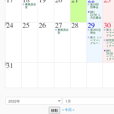
事務員在
第10回
室
理事会
[終]
22:00 １
月読書会
24
25
26
27
28
29
30
事務員在
第26G定
第６
室
例会
ーマ
グルー
第６（パ
ーマー）
研究
グルー..
ープ
ミナ
[終]
16:00
ープ
ミナ
31
＜今日＞