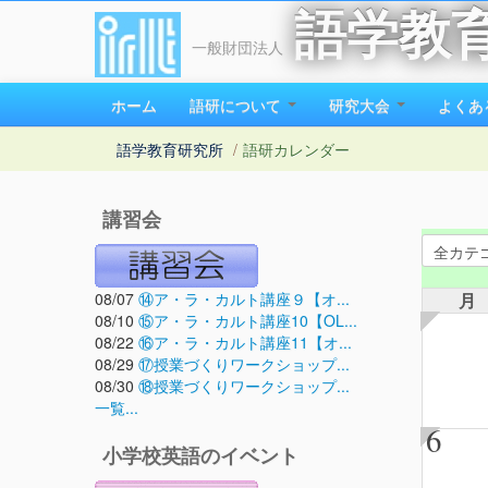
語学教
一般財団法人
ホーム
語研について
研究大会
よくあ
語学教育研究所
/
語研カレンダー
講習会
08/07
⑭ア・ラ・カルト講座９【オ...
月
08/10
⑮ア・ラ・カルト講座10【OL...
08/22
⑯ア・ラ・カルト講座11【オ...
08/29
⑰授業づくりワークショップ...
08/30
⑱授業づくりワークショップ...
一覧...
6
小学校英語のイベント