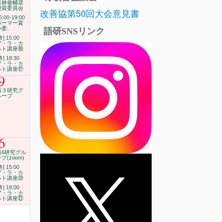
若林俊輔奨
励賞委員会
改善協第50回大会意見書
6:00-19:00
パーマー賞
委..
語研SNSリンク
終] 15:00
ア・ラ・カ
ルト講座⑯
終] 18:30
ア・ラ・カ
ルト講座⑰
9
第３研究グ
ループ
6
第6研究グル
プ(zoom)
終] 15:00
ア・ラ・カ
ルト講座⑳
終] 18:00
ア・ラ・カ
ルト講座㉑