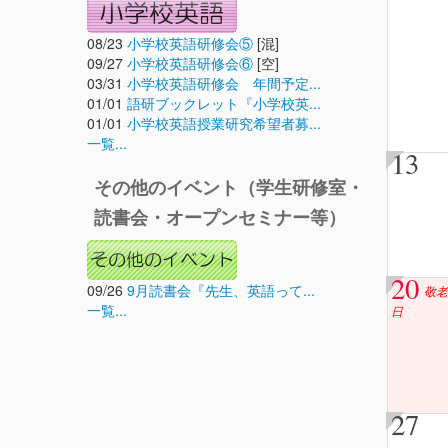
08/23
小学校英語研修会⑤
[混]
09/27
小学校英語研修会⑥
[空]
03/31
小学校英語研修会 年間予定...
01/01
語研ブックレット『小学校英...
01/01
小学校英語授業研究希望者募...
一覧...
13
その他のイベント（学生研修室・
読書会・オープンセミナー等）
20
09/26
9月読書会『先生、英語って...
敬老
一覧...
日
27