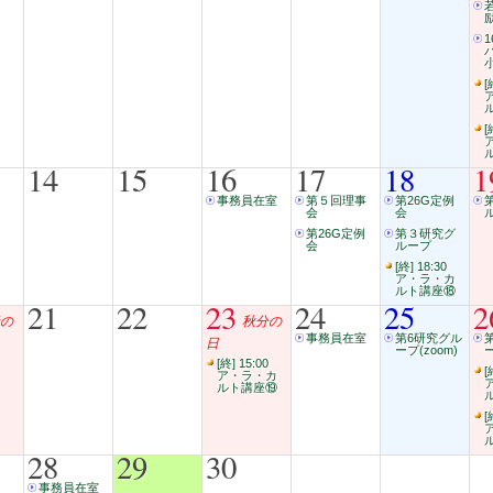
1
小
[
[
14
15
16
17
18
1
事務員在室
第５回理事
第26G定例
会
会
第26G定例
第３研究グ
会
ループ
[終] 18:30
ア・ラ・カ
ルト講座⑱
21
22
23
24
25
2
の
秋分の
事務員在室
第6研究グル
日
ープ(zoom)
ー
[終] 15:00
[
ア・ラ・カ
ルト講座⑲
[
28
29
30
事務員在室