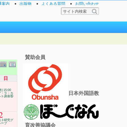
通案内
出版物
よくある質問
お問い合わせ
賛助会員
日
終] 15:00
日本外国語教
ア・ラ・カ
ルト講座⑮
2
第３研究グ
ループ
育改善協議会