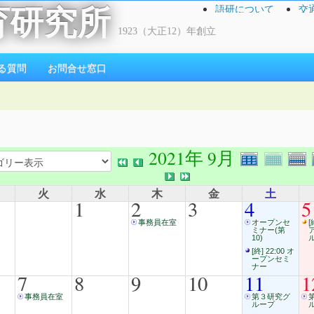
語研について
交
育研究所
1923（大正12）年創立
る質問
お問合せ窓口
2021年 9月
火
水
木
金
土
1
2
3
4
5
事務員在室
オープンセ
[
ミナー(第
10)
[終] 22:00 オ
ープンセミ
ナー
7
8
9
10
11
1
事務員在室
第３研究グ
ループ