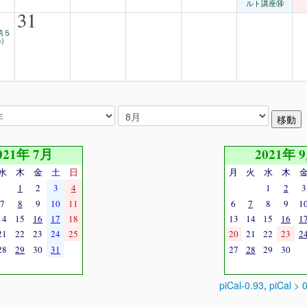
ルト講座⑭
31
 第５
m）
021年 7月
2021年 
水
木
金
土
日
月
火
水
木
1
2
3
4
1
2
3
7
8
9
10
11
6
7
8
9
1
14
15
16
17
18
13
14
15
16
1
21
22
23
24
25
20
21
22
23
2
28
29
30
31
27
28
29
30
piCal-0.93
,
piCal > 