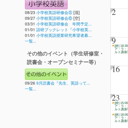
2
08/23
小学校英語研修会⑤
[混]
09/27
小学校英語研修会⑥
[空]
03/31
小学校英語研修会 年間予定...
01/01
語研ブックレット『小学校英...
01/01
小学校英語授業研究希望者募...
9
一覧...
[終] 18:30
ア・ラ・
ルト講座
その他のイベント（学生研修室・
読書会・オープンセミナー等）
16
09/26
9月読書会『先生、英語って...
一覧...
23
[終] 15:00
ア・ラ・
ルト講座
[終] 18:00
ア・ラ・
ルト講座