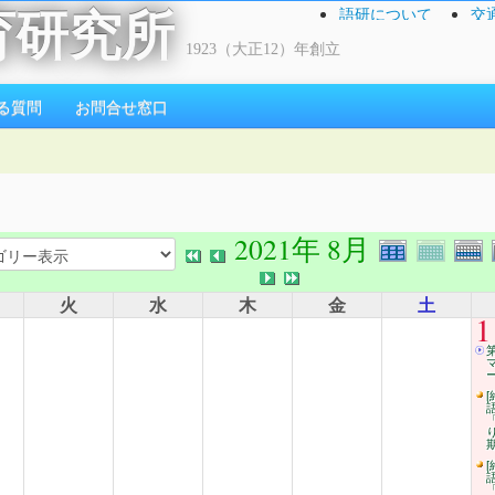
語研について
交
育研究所
1923（大正12）年創立
る質問
お問合せ窓口
2021年 8月
火
水
木
金
土
1
ー
[
[