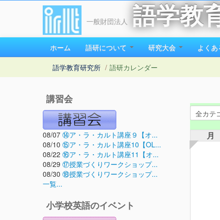
語学教
一般財団法人
ホーム
語研について
研究大会
よくあ
語学教育研究所
/
語研カレンダー
講習会
08/07
⑭ア・ラ・カルト講座９【オ...
月
08/10
⑮ア・ラ・カルト講座10【OL...
08/22
⑯ア・ラ・カルト講座11【オ...
08/29
⑰授業づくりワークショップ...
08/30
⑱授業づくりワークショップ...
一覧...
小学校英語のイベント