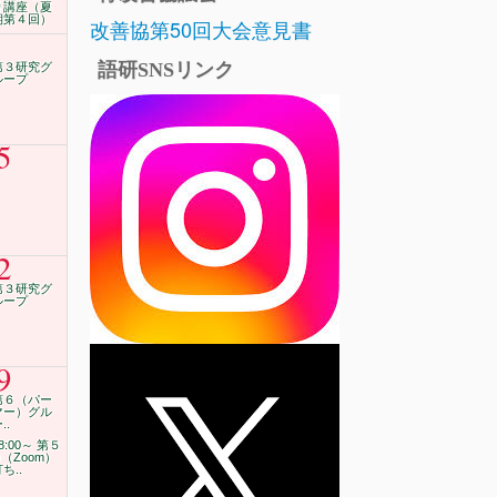
り講座（夏
期第４回）
改善協第50回大会意見書
語研SNSリンク
第３研究グ
ループ
5
2
第３研究グ
ループ
9
第６（パー
マー）グル
..
8:00～ 第５
G（Zoom）
ち..