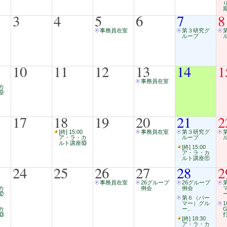
3
4
5
6
7
8
事務員在室
第３研究グ
ループ
10
11
12
13
14
1
事務員在室
カ
⑨
17
18
19
20
21
2
[終] 15:00
事務員在室
第３研究グ
ア・ラ・カ
ループ
ルト講座⑩
[終] 15:00
ア・ラ・カ
ルト講座⑪
24
25
26
27
28
2
事務員在室
26グループ
26グループ
カ
例会
例会
⑫
ー
第６（パー
マー）グル
1
カ
ー..
⑬
打
[終] 18:30
ア・ラ・カ