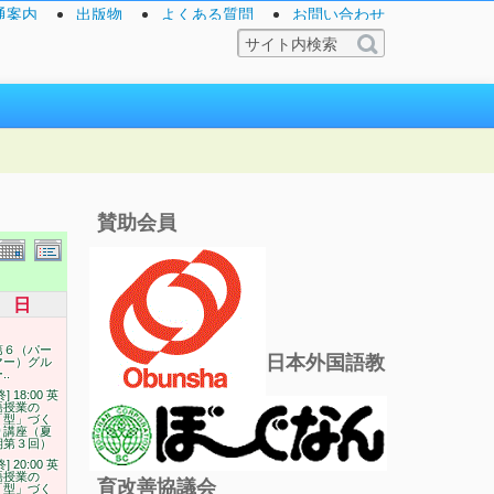
通案内
出版物
よくある質問
お問い合わせ
賛助会員
日
第６（パー
日本外国語教
マー）グル
..
終] 18:00 英
語授業の
「型」づく
り講座（夏
期第３回）
終] 20:00 英
語授業の
育改善協議会
「型」づく