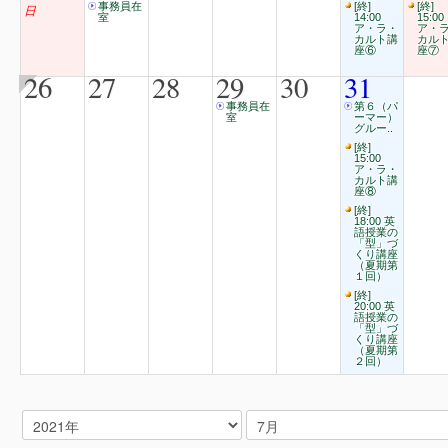
事務員在
[終]
[終]
日
室
14:00
15:00
ア・ラ・
ア・
カルト講
カル
座⑥
座⑦
26
27
28
29
30
31
事務員在
第６（パ
室
ーマー）
グルー..
[終]
15:00
ア・ラ・
カルト講
座⑧
[終]
18:00 英
語授業の
「型」づ
くり講座
（夏期第
１回）
[終]
20:00 英
語授業の
「型」づ
くり講座
（夏期第
２回）