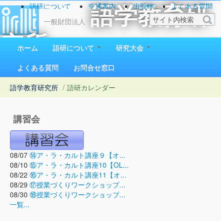
語研について
交通案内
出版物
よくある質問
語学教育研
お問い合わせ
一般財団法人
究所
ホーム
語研について
研究大会
1923（大正12）年創立
よくある質問
お問合せ窓口
語学教育研究所
/
語研カレンダー
講習会
08/07
⑭ア・ラ・カルト講座９【オ...
08/10
⑮ア・ラ・カルト講座10【OL...
08/22
⑯ア・ラ・カルト講座11【オ...
08/29
⑰授業づくりワークショップ...
08/30
⑱授業づくりワークショップ...
一覧...