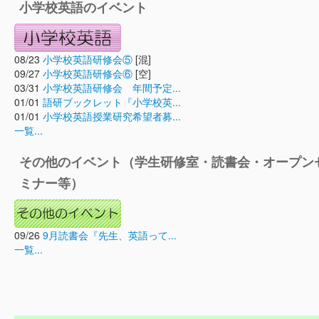
小学校英語のイベント
08/23
小学校英語研修会⑤
[混]
09/27
小学校英語研修会⑥
[空]
03/31
小学校英語研修会 年間予定...
01/01
語研ブックレット『小学校英...
01/01
小学校英語授業研究希望者募...
一覧...
その他のイベント（学生研修室・読書会・オープン
ミナー等）
09/26
9月読書会『先生、英語って...
一覧...