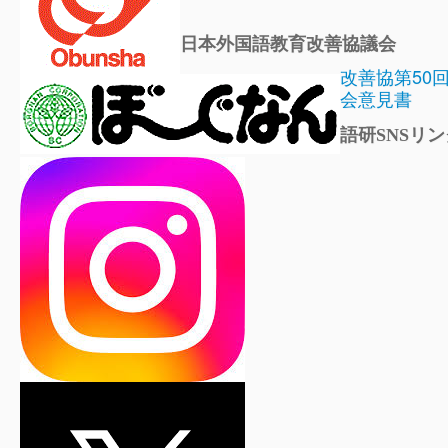
日本外国語教育改善協議会
改善協第50
会意見書
語研SNSリン