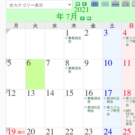
2021
年 7月
月
火
水
木
金
土
日
1
2
3
4
事務員在
第３
室
ープ
会
5
6
7
8
9
10
11
事務員在
室
12
13
14
15
16
17
18
事務員在
第26G定
第３
室
例会
ープ
会
第26G定
第３グル
例会
ープ研究
[終]
会
18:30
ア・
カル
座⑤
19
20
21
22
23
24
25
海の