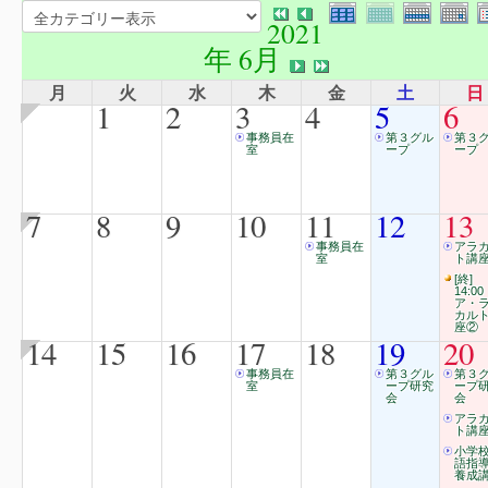
2021
年 6月
月
火
水
木
金
土
日
1
2
3
4
5
6
事務員在
第３グル
第３
室
ープ
ープ
7
8
9
10
11
12
13
事務員在
アラ
室
ト講
[終]
14:00
ア・
カル
座②
14
15
16
17
18
19
20
事務員在
第３グル
第３
室
ープ研究
ープ
会
会
アラ
ト講
小学
語指
養成講