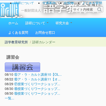
語研について
交通案内
出版物
よくある質問
語学教育研
お問い合わせ
一般財団法人
究所
ホーム
語研について
研究大会
1923（大正12）年創立
よくある質問
お問合せ窓口
語学教育研究所
/
語研カレンダー
講習会
08/10
⑮ア・ラ・カルト講座10【OL...
08/22
⑯ア・ラ・カルト講座11【オ...
08/29
⑰授業づくりワークショップ...
08/30
⑱授業づくりワークショップ...
08/30
⑲授業づくりワークショップ...
一覧...