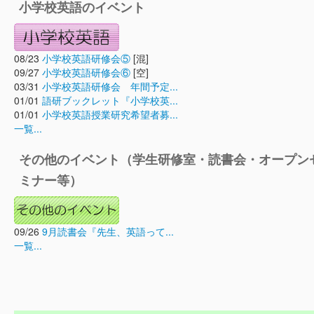
小学校英語のイベント
08/23
小学校英語研修会⑤
[混]
09/27
小学校英語研修会⑥
[空]
03/31
小学校英語研修会 年間予定...
01/01
語研ブックレット『小学校英...
01/01
小学校英語授業研究希望者募...
一覧...
その他のイベント（学生研修室・読書会・オープン
ミナー等）
09/26
9月読書会『先生、英語って...
一覧...