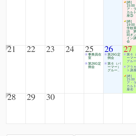
[終]
15:00
ア・
カル
座③
[終]
19:00
学校
語 第
回オ
イン
会
21
22
23
24
25
26
27
事務員在
第26G定
第６
室
例会
ーマ
グルー
第26G定
第６（パ
例会
ーマー）
アラ
グルー..
ト講
[終]
15:00
ア・
カル
座④
28
29
30