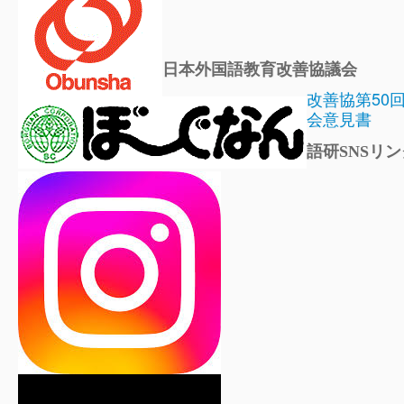
日本外国語教育改善協議会
改善協第50
会意見書
語研SNSリン