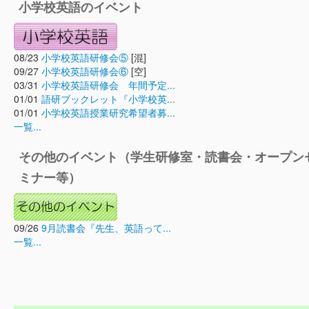
小学校英語のイベント
08/23
小学校英語研修会⑤
[混]
09/27
小学校英語研修会⑥
[空]
03/31
小学校英語研修会 年間予定...
01/01
語研ブックレット『小学校英...
01/01
小学校英語授業研究希望者募...
一覧...
その他のイベント（学生研修室・読書会・オープン
ミナー等）
09/26
9月読書会『先生、英語って...
一覧...