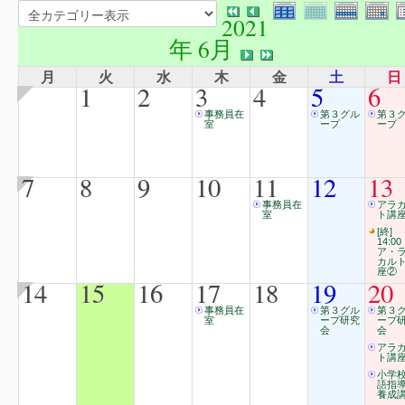
2021
年 6月
月
火
水
木
金
土
日
1
2
3
4
5
6
事務員在
第３グル
第３
室
ープ
ープ
7
8
9
10
11
12
13
事務員在
アラ
室
ト講
[終]
14:00
ア・
カル
座②
14
15
16
17
18
19
20
事務員在
第３グル
第３
室
ープ研究
ープ
会
会
アラ
ト講
小学
語指
養成講