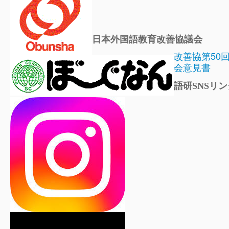
日本外国語教育改善協議会
改善協第50
会意見書
語研SNSリン