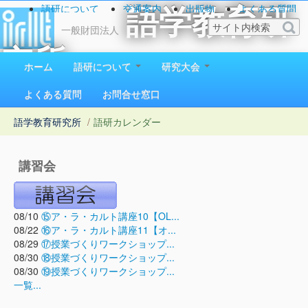
語研について
交通案内
出版物
よくある質問
語学教育研
お問い合わせ
一般財団法人
究所
ホーム
語研について
研究大会
1923（大正12）年創立
よくある質問
お問合せ窓口
語学教育研究所
/
語研カレンダー
講習会
08/10
⑮ア・ラ・カルト講座10【OL...
08/22
⑯ア・ラ・カルト講座11【オ...
08/29
⑰授業づくりワークショップ...
08/30
⑱授業づくりワークショップ...
08/30
⑲授業づくりワークショップ...
一覧...