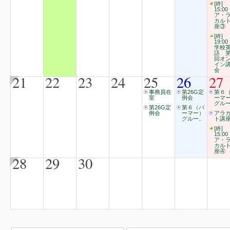
[終]
15:00
ア・
カル
座③
[終]
19:00
学校
語 第
回オ
イン
会
21
22
23
24
25
26
27
事務員在
第26G定
第６
室
例会
ーマ
グルー
第26G定
第６（パ
例会
ーマー）
アラ
グルー..
ト講
[終]
15:00
ア・
カル
座④
28
29
30