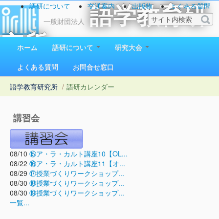
語研について
交通案内
出版物
よくある質問
語学教育研
お問い合わせ
一般財団法人
究所
ホーム
語研について
研究大会
1923（大正12）年創立
よくある質問
お問合せ窓口
語学教育研究所
/
語研カレンダー
講習会
08/10
⑮ア・ラ・カルト講座10【OL...
08/22
⑯ア・ラ・カルト講座11【オ...
08/29
⑰授業づくりワークショップ...
08/30
⑱授業づくりワークショップ...
08/30
⑲授業づくりワークショップ...
一覧...