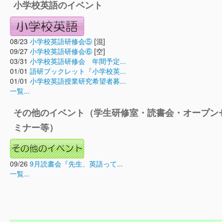
小学校英語のイベント
08/23
小学校英語研修会⑤
[混]
09/27
小学校英語研修会⑥
[空]
03/31
小学校英語研修会 年間予定...
01/01
語研ブックレット『小学校英...
01/01
小学校英語授業研究希望者募...
一覧...
その他のイベント（学生研修室・読書会・オープン
ミナー等）
09/26
9月読書会『先生、英語って...
一覧...