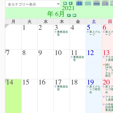
2021
年 6月
月
火
水
木
金
土
日
1
2
3
4
5
6
事務員在
第３グル
第３
室
ープ
ープ
7
8
9
10
11
12
13
事務員在
アラ
室
ト講
[終]
14:00
ア・
カル
座②
14
15
16
17
18
19
20
事務員在
第３グル
第３
室
ープ研究
ープ
会
会
アラ
ト講
小学
語指
養成講