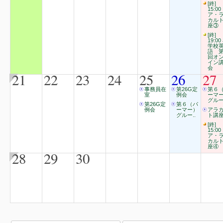
[終]
15:00
ア・
カル
座③
[終]
19:00
学校
語 第
回オ
イン
会
21
22
23
24
25
26
27
事務員在
第26G定
第６
室
例会
ーマ
グルー
第26G定
第６（パ
例会
ーマー）
アラ
グルー..
ト講
[終]
15:00
ア・
カル
座④
28
29
30