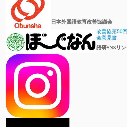
日本外国語教育改善協議会
改善協第50
会意見書
語研SNSリン