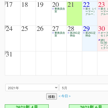
17
18
19
20
21
22
23
事務員在
第６（パ
第６
室
ーマー）
ーマ
グルー..
グルー
24
25
26
27
28
29
30
事務員在
第26G定
第26G定
オー
室
例会
例会
セミ
[終]
01:00
ープ
ミナ
31
＜今日＞
2021年 4月
2021年 6月