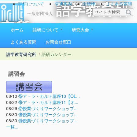
語研について
交通案内
出版物
よくある質問
語学教育研
お問い合わせ
一般財団法人
究所
ホーム
語研について
研究大会
1923（大正12）年創立
よくある質問
お問合せ窓口
語学教育研究所
/
語研カレンダー
講習会
08/10
⑮ア・ラ・カルト講座10【OL...
08/22
⑯ア・ラ・カルト講座11【オ...
08/29
⑰授業づくりワークショップ...
08/30
⑱授業づくりワークショップ...
08/30
⑲授業づくりワークショップ...
一覧...