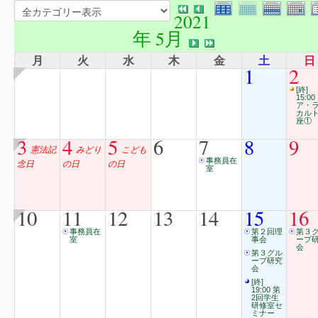
2021
年 5月
月
火
水
木
金
土
日
1
2
[終]
15:00
ア・
カル
座①
3
4
5
6
7
8
9
憲法記
みどり
こども
事務員在
念日
の日
の日
室
10
11
12
13
14
15
16
事務員在
第２回理
第３
室
事会
ープ
会
第３グル
ープ研究
会
[終]
19:00 第
2回学生
研修室セ
ミナー