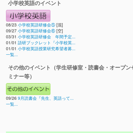
小学校英語のイベント
08/23
小学校英語研修会⑤
[混]
09/27
小学校英語研修会⑥
[空]
03/31
小学校英語研修会 年間予定...
01/01
語研ブックレット『小学校英...
01/01
小学校英語授業研究希望者募...
一覧...
その他のイベント（学生研修室・読書会・オープン
ミナー等）
09/26
9月読書会『先生、英語って...
一覧...