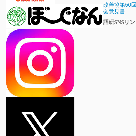
改善協第50
会意見書
語研SNSリン