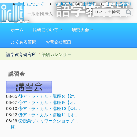
語研について
交通案内
出版物
よくある質問
語学教育研
お問い合わせ
一般財団法人
究所
ホーム
語研について
研究大会
1923（大正12）年創立
よくある質問
お問合せ窓口
語学教育研究所
/
語研カレンダー
講習会
08/05
⑬ア・ラ・カルト講座８【対...
08/07
⑭ア・ラ・カルト講座９【オ...
08/10
⑮ア・ラ・カルト講座10【OL...
08/22
⑯ア・ラ・カルト講座11【オ...
08/29
⑰授業づくりワークショップ...
一覧...