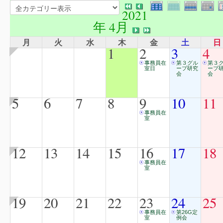
2021
年 4月
月
火
水
木
金
土
日
1
2
3
4
事務員在
第３グル
第３
室日
ープ研究
ープ
会
会
5
6
7
8
9
10
11
事務員在
室
12
13
14
15
16
17
18
事務員在
室
19
20
21
22
23
24
25
事務員在
第26G定
室
例会