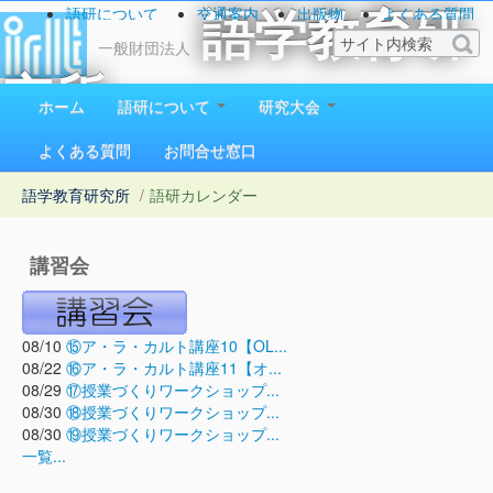
語研について
交通案内
出版物
よくある質問
語学教育研
お問い合わせ
一般財団法人
究所
ホーム
語研について
研究大会
1923（大正12）年創立
よくある質問
お問合せ窓口
語学教育研究所
/
語研カレンダー
講習会
08/10
⑮ア・ラ・カルト講座10【OL...
08/22
⑯ア・ラ・カルト講座11【オ...
08/29
⑰授業づくりワークショップ...
08/30
⑱授業づくりワークショップ...
08/30
⑲授業づくりワークショップ...
一覧...