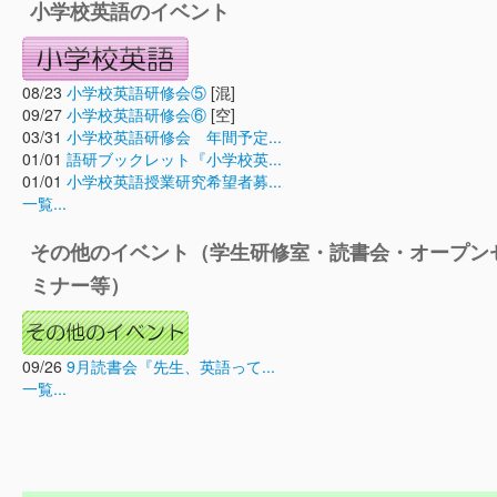
小学校英語のイベント
08/23
小学校英語研修会⑤
[混]
09/27
小学校英語研修会⑥
[空]
03/31
小学校英語研修会 年間予定...
01/01
語研ブックレット『小学校英...
01/01
小学校英語授業研究希望者募...
一覧...
その他のイベント（学生研修室・読書会・オープン
ミナー等）
09/26
9月読書会『先生、英語って...
一覧...