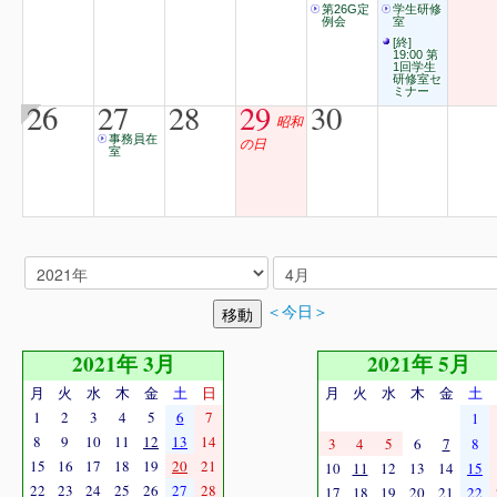
第26G定
学生研修
例会
室
[終]
19:00 第
1回学生
研修室セ
ミナー
26
27
28
29
30
昭和
事務員在
の日
室
＜今日＞
2021年 3月
2021年 5月
月
火
水
木
金
土
日
月
火
水
木
金
土
1
2
3
4
5
6
7
1
8
9
10
11
12
13
14
3
4
5
6
7
8
15
16
17
18
19
20
21
10
11
12
13
14
15
22
23
24
25
26
27
28
17
18
19
20
21
22