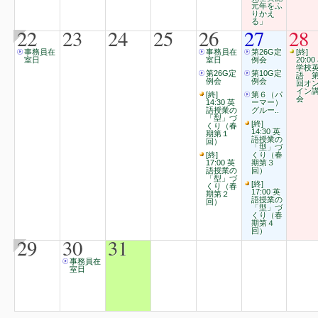
元年をふ
りかえ
る」
22
23
24
25
26
27
28
事務員在
事務員在
第26G定
[終]
室日
室日
例会
20:00
学校
第26G定
第10G定
語 第
例会
例会
回オ
イン
[終]
第６（パ
会
14:30 英
ーマー）
語授業の
グルー..
「型」づ
[終]
くり（春
14:30 英
期第１
語授業の
回）
「型」づ
[終]
くり（春
17:00 英
期第３
語授業の
回）
「型」づ
[終]
くり（春
17:00 英
期第２
語授業の
回）
「型」づ
くり（春
期第４
回）
29
30
31
事務員在
室日