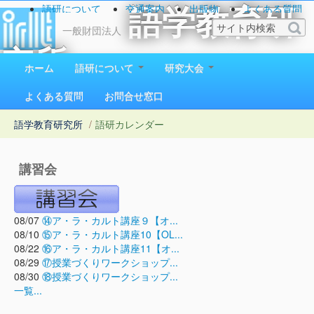
語研について
交通案内
出版物
よくある質問
語学教育研
お問い合わせ
一般財団法人
究所
ホーム
語研について
研究大会
1923（大正12）年創立
よくある質問
お問合せ窓口
語学教育研究所
/
語研カレンダー
講習会
08/07
⑭ア・ラ・カルト講座９【オ...
08/10
⑮ア・ラ・カルト講座10【OL...
08/22
⑯ア・ラ・カルト講座11【オ...
08/29
⑰授業づくりワークショップ...
08/30
⑱授業づくりワークショップ...
一覧...