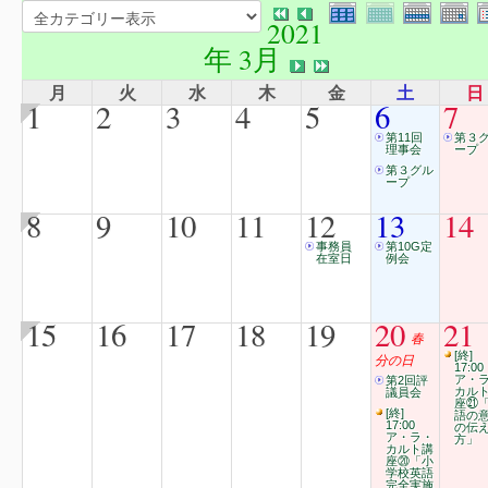
2021
年 3月
月
火
水
木
金
土
日
1
2
3
4
5
6
7
第11回
第３
理事会
ープ
第３グル
ープ
8
9
10
11
12
13
14
事務員
第10G定
在室日
例会
15
16
17
18
19
20
21
春
[終]
分の日
17:00
ア・
第2回評
カル
議員会
座㉑
[終]
語の
17:00
の伝
ア・ラ・
方」
カルト講
座⑳「小
学校英語
完全実施