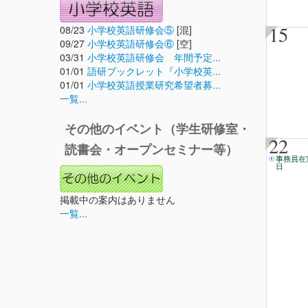
15
08/23
小学校英語研修会⑤
[混]
09/27
小学校英語研修会⑥
[空]
03/31
小学校英語研修会 年間予定...
01/01
語研ブックレット『小学校英...
01/01
小学校英語授業研究希望者募...
一覧...
その他のイベント（学生研修室・
22
読書会・オープンセミナー等）
事務員在
日
掲載中の案内はありません
一覧...