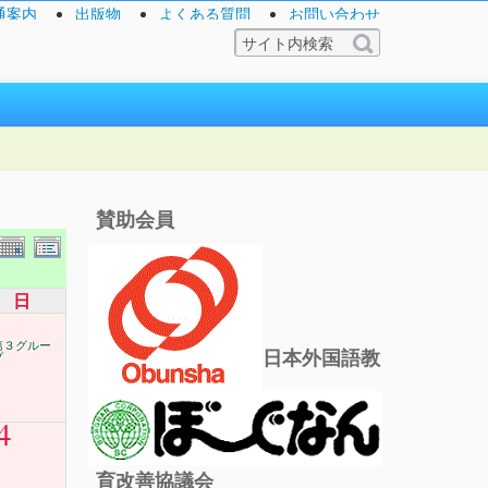
通案内
出版物
よくある質問
お問い合わせ
賛助会員
日
第３グルー
日本外国語教
プ
4
育改善協議会