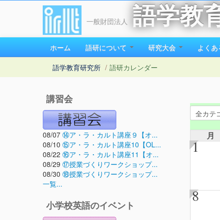
語学教
一般財団法人
ホーム
語研について
研究大会
よくあ
語学教育研究所
/
語研カレンダー
講習会
08/07
⑭ア・ラ・カルト講座９【オ...
月
1
08/10
⑮ア・ラ・カルト講座10【OL...
08/22
⑯ア・ラ・カルト講座11【オ...
08/29
⑰授業づくりワークショップ...
08/30
⑱授業づくりワークショップ...
一覧...
8
小学校英語のイベント