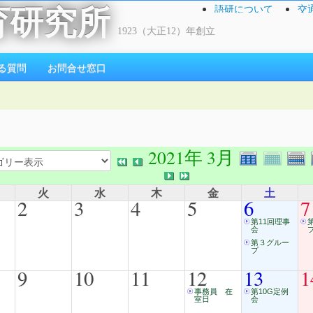
語研について
交
育研究所
1923（大正12）年創立
る質問
お問合せ窓口
2021年 3月
火
水
木
金
土
2
3
4
5
6
7
第11回理事
会
第３グルー
プ
9
10
11
12
13
1
事務員 在
第10G定例
室日
会