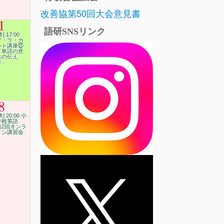
改善協第50回大会意見書
1
語研SNSリンク
終] 17:00
ア・ラ・カ
ルト講座㉑
「単語の意
味の伝え
方」
8
終] 20:00 小
学校英語
第2回オンラ
イン講習会