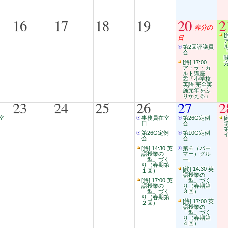
16
17
18
19
20
2
春分の
[
日
第2回評議員
会
[終] 17:00
ア・ラ・カ
ルト講座
⑳「小学校
英語 完全実
施元年をふ
りかえる」
23
24
25
26
27
2
室
事務員在室
第26G定例
[
日
会
第26G定例
第10G定例
会
会
[終] 14:30 英
第６（パー
語授業の
マー）グル
「型」づく
ー..
り（春期第
[終] 14:30 英
１回）
語授業の
[終] 17:00 英
「型」づく
語授業の
り（春期第
「型」づく
３回）
り（春期第
[終] 17:00 英
２回）
語授業の
「型」づく
り（春期第
４回）