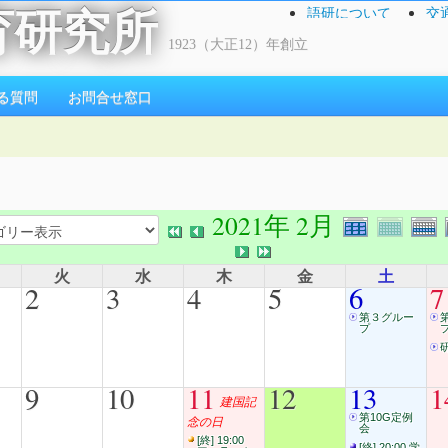
語研について
交
育研究所
1923（大正12）年創立
る質問
お問合せ窓口
2021年 2月
火
水
木
金
土
2
3
4
5
6
7
第３グルー
プ
9
10
11
12
13
1
建国記
第10G定例
念の日
会
[終] 19:00
[終] 20:00 学