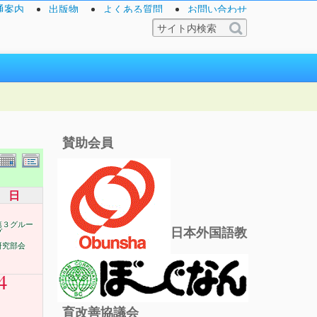
通案内
出版物
よくある質問
お問い合わせ
賛助会員
日
第３グルー
日本外国語教
プ
研究部会
4
育改善協議会