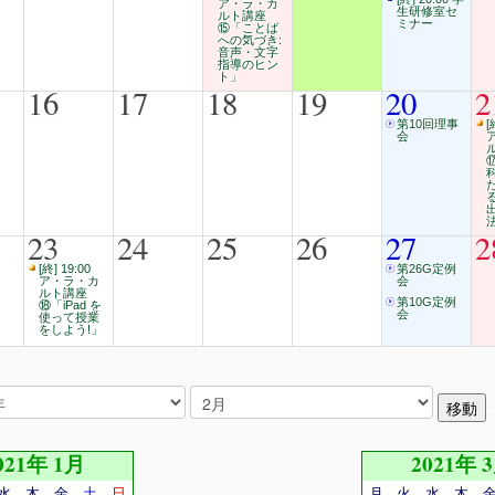
ア・ラ・カ
生研修室セ
ルト講座
ミナー
⑮「ことば
への気づき:
音声・文字
指導のヒン
ト」
16
17
18
19
20
2
第10回理事
[
会
23
24
25
26
27
2
[終] 19:00
第26G定例
ア・ラ・カ
会
ルト講座
第10G定例
⑱「iPad を
会
使って授業
をしよう!」
021年 1月
2021年 
水
木
金
土
日
月
火
水
木