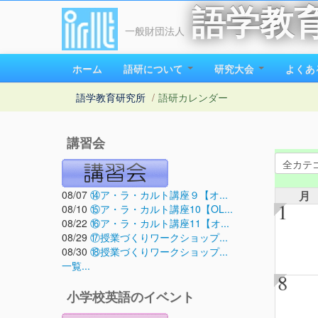
語学教
一般財団法人
ホーム
語研について
研究大会
よくあ
語学教育研究所
/
語研カレンダー
講習会
08/07
⑭ア・ラ・カルト講座９【オ...
月
1
08/10
⑮ア・ラ・カルト講座10【OL...
08/22
⑯ア・ラ・カルト講座11【オ...
08/29
⑰授業づくりワークショップ...
08/30
⑱授業づくりワークショップ...
一覧...
8
小学校英語のイベント