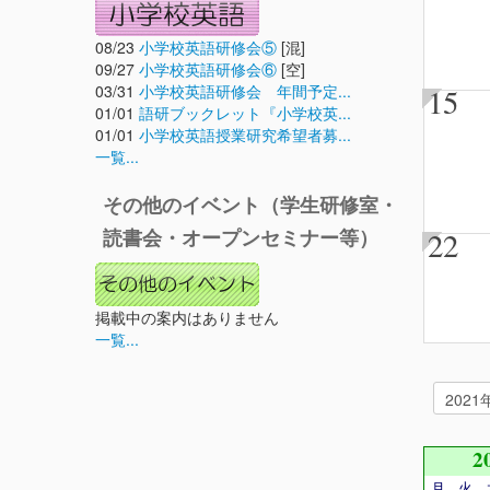
08/23
小学校英語研修会⑤
[混]
09/27
小学校英語研修会⑥
[空]
03/31
小学校英語研修会 年間予定...
15
01/01
語研ブックレット『小学校英...
01/01
小学校英語授業研究希望者募...
一覧...
その他のイベント（学生研修室・
22
読書会・オープンセミナー等）
掲載中の案内はありません
一覧...
2
月
火