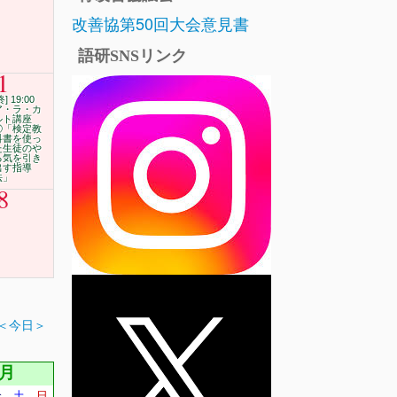
改善協第50回大会意見書
語研SNSリンク
1
終] 19:00
ア・ラ・カ
ルト講座
⑰「検定教
科書を使っ
た生徒のや
る気を引き
出す指導
法」
8
＜今日＞
3月
金
土
日