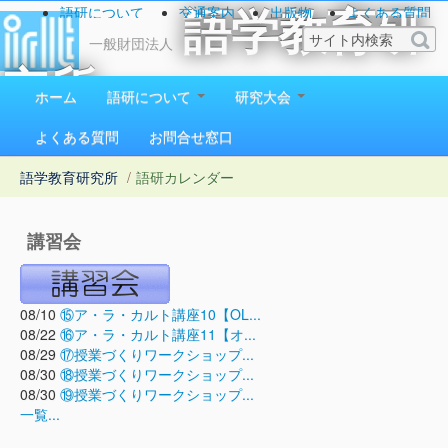
語研について
交通案内
出版物
よくある質問
語学教育研
お問い合わせ
一般財団法人
究所
ホーム
語研について
研究大会
1923（大正12）年創立
よくある質問
お問合せ窓口
語学教育研究所
/
語研カレンダー
講習会
08/10
⑮ア・ラ・カルト講座10【OL...
08/22
⑯ア・ラ・カルト講座11【オ...
08/29
⑰授業づくりワークショップ...
08/30
⑱授業づくりワークショップ...
08/30
⑲授業づくりワークショップ...
一覧...