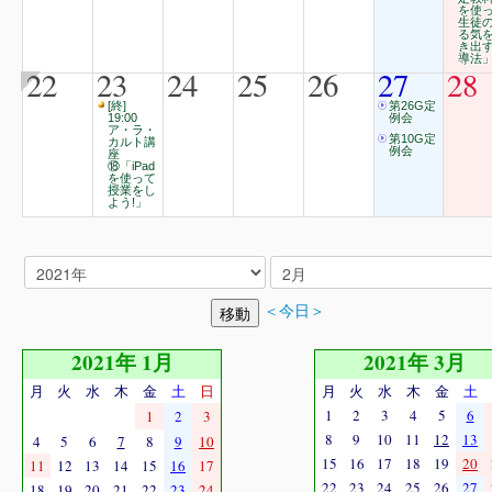
を使
生徒
る気
き出
導法
22
23
24
25
26
27
28
[終]
第26G定
19:00
例会
ア・ラ・
第10G定
カルト講
例会
座
⑱「iPad
を使って
授業をし
よう!」
＜今日＞
2021年 1月
2021年 3月
月
火
水
木
金
土
日
月
火
水
木
金
土
1
2
3
4
5
6
1
2
3
8
9
10
11
12
13
4
5
6
7
8
9
10
15
16
17
18
19
20
11
12
13
14
15
16
17
22
23
24
25
26
27
18
19
20
21
22
23
24