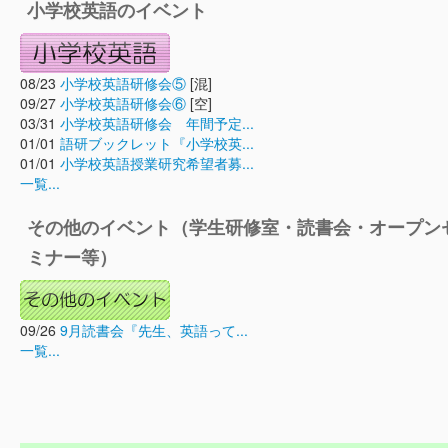
小学校英語のイベント
08/23
小学校英語研修会⑤
[混]
09/27
小学校英語研修会⑥
[空]
03/31
小学校英語研修会 年間予定...
01/01
語研ブックレット『小学校英...
01/01
小学校英語授業研究希望者募...
一覧...
その他のイベント（学生研修室・読書会・オープン
ミナー等）
09/26
9月読書会『先生、英語って...
一覧...