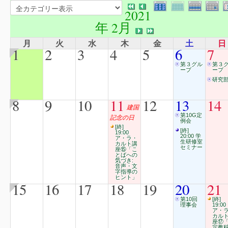
2021
年 2月
月
火
水
木
金
土
日
1
2
3
4
5
6
7
第３グル
第３
ープ
ープ
研究
8
9
10
11
12
13
14
建国
第10G定
記念の日
例会
[終]
[終]
19:00
20:00 学
ア・ラ・
生研修室
カルト講
セミナー
座⑮「こ
とばへの
気づき:
音声・文
字指導の
ヒント」
15
16
17
18
19
20
21
第10回
[終]
理事会
19:00
ア・
カル
座⑰
定教