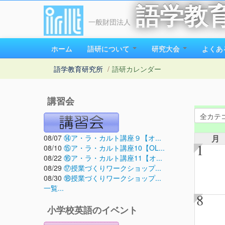
語学教
一般財団法人
ホーム
語研について
研究大会
よくあ
語学教育研究所
/
語研カレンダー
講習会
08/07
⑭ア・ラ・カルト講座９【オ...
月
1
08/10
⑮ア・ラ・カルト講座10【OL...
08/22
⑯ア・ラ・カルト講座11【オ...
08/29
⑰授業づくりワークショップ...
08/30
⑱授業づくりワークショップ...
一覧...
8
小学校英語のイベント