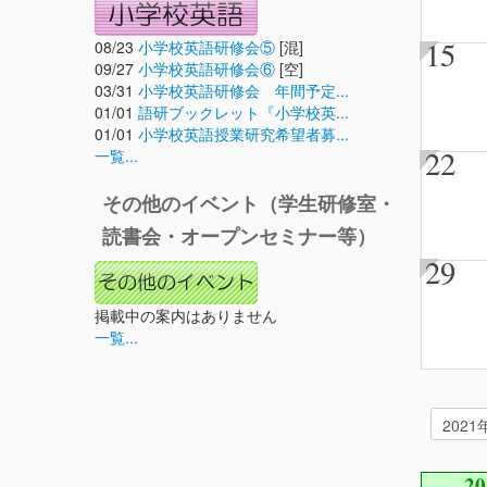
15
08/23
小学校英語研修会⑤
[混]
09/27
小学校英語研修会⑥
[空]
03/31
小学校英語研修会 年間予定...
01/01
語研ブックレット『小学校英...
01/01
小学校英語授業研究希望者募...
22
一覧...
その他のイベント（学生研修室・
読書会・オープンセミナー等）
29
掲載中の案内はありません
一覧...
2