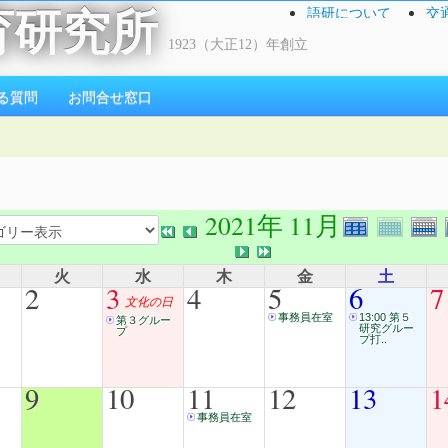
語研について
交
育研究所
1923（大正12）年創立
る質問
お問合せ窓口
2021年 11月
火
水
木
金
土
2
3
4
5
6
7
文化の日
事務員在室
13:00 第５
第３グルー
研究グルー
プ
プ打..
9
10
11
12
13
1
事務員在室