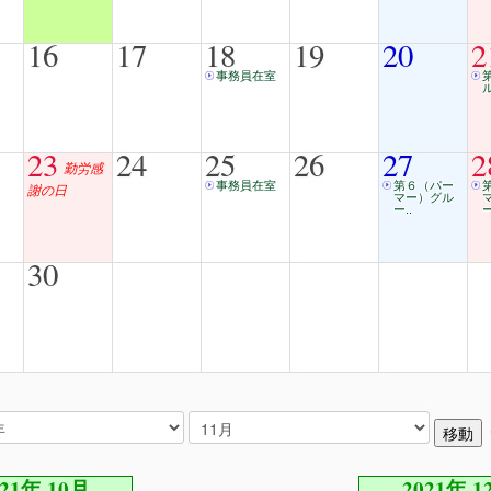
16
17
18
19
20
2
事務員在室
23
24
25
26
27
2
勤労感
事務員在室
第６（パー
謝の日
マー）グル
ー..
ー
30
021年 10月
2021年 1