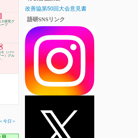
改善協第50回大会意見書
1
語研SNSリンク
第３研究グ
ループ
8
第６（パー
マー）グル
..
＜今日＞
2月