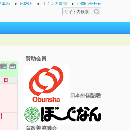
通案内
出版物
よくある質問
お問い合わせ
賛助会員
日
日本外国語教
4
育改善協議会