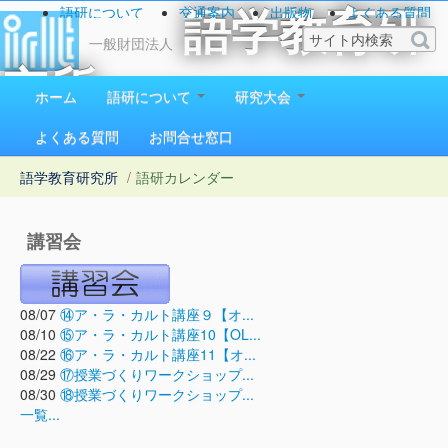
語研について
交通案内
出版物
よくある質問
語学教育研
お問い合わせ
一般財団法人
究所
ホーム
語研について
研究大会
1923（大正12）年創立
よくある質問
お問合せ窓口
語学教育研究所
/
語研カレンダー
講習会
08/07
⑭ア・ラ・カルト講座９【オ...
08/10
⑮ア・ラ・カルト講座10【OL...
08/22
⑯ア・ラ・カルト講座11【オ...
08/29
⑰授業づくりワークショップ...
08/30
⑱授業づくりワークショップ...
一覧...