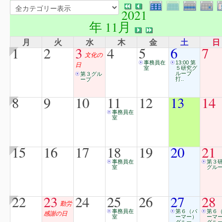
2021
年 11月
月
火
水
木
金
土
日
1
2
3
4
5
6
7
文化の
事務員在
13:00 第
日
室
５研究グ
ループ
第３グル
打..
ープ
8
9
10
11
12
13
14
事務員在
室
15
16
17
18
19
20
21
事務員在
第３
室
グル
22
23
24
25
26
27
28
勤労
事務員在
第６（パ
第６
感謝の日
室
ーマー）
ーマ