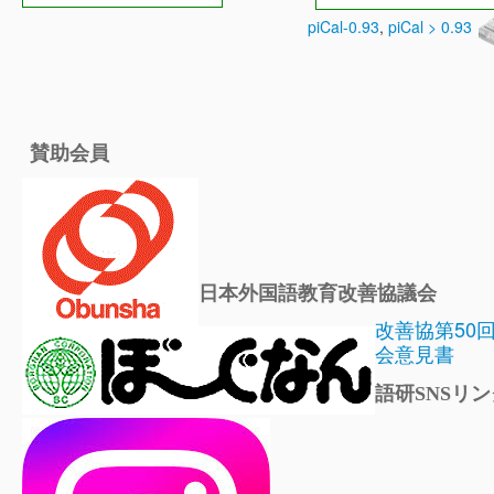
piCal-0.93
,
piCal > 0.93
賛助会員
日本外国語教育改善協議会
改善協第50
会意見書
語研SNSリン