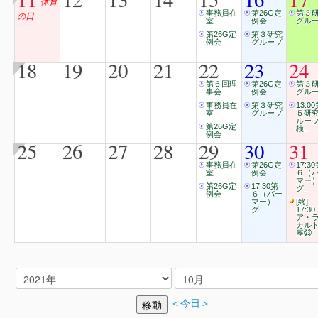
体育
事務員在
第26G定
第３
の日
室
例会
グル
第26G定
第３研究
例会
グループ
18
19
20
21
22
23
24
第６回理
第26G定
第３
事会
例会
グル
事務員在
第３研究
13:0
室
グループ
５研
ルー
第26G定
検..
例会
25
26
27
28
29
30
31
事務員在
第26G定
17:3
室
例会
６（
マー
第26G定
17:30第
グ..
例会
６（パー
マー）
[終]
グ..
17:30
ア・
カル
座㉓
＜今日＞