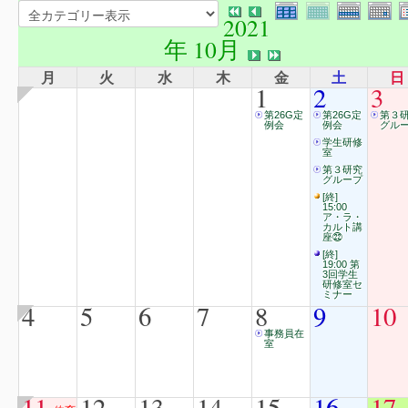
2021
年 10月
月
火
水
木
金
土
日
1
2
3
第26G定
第26G定
第３
例会
例会
グル
学生研修
室
第３研究
グループ
[終]
15:00
ア・ラ・
カルト講
座㉒
[終]
19:00 第
3回学生
研修室セ
ミナー
4
5
6
7
8
9
10
事務員在
室
11
12
13
14
15
16
17