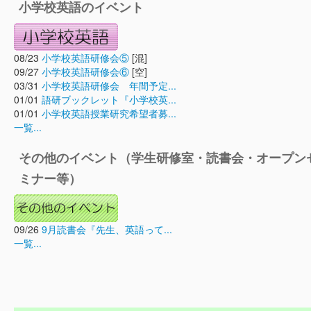
小学校英語のイベント
08/23
小学校英語研修会⑤
[混]
09/27
小学校英語研修会⑥
[空]
03/31
小学校英語研修会 年間予定...
01/01
語研ブックレット『小学校英...
01/01
小学校英語授業研究希望者募...
一覧...
その他のイベント（学生研修室・読書会・オープン
ミナー等）
09/26
9月読書会『先生、英語って...
一覧...