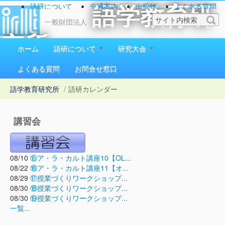
語研について
交通案内
出版物
よくある質問
語学教育研
お問い合わせ
一般財団法人
究所
ホーム
語研について
研究大会
1923（大正12）年創立
よくある質問
お問合せ窓口
語学教育研究所
/
語研カレンダー
講習会
08/10
⑮ア・ラ・カルト講座10【OL...
08/22
⑯ア・ラ・カルト講座11【オ...
08/29
⑰授業づくりワークショップ...
08/30
⑱授業づくりワークショップ...
08/30
⑲授業づくりワークショップ...
一覧...