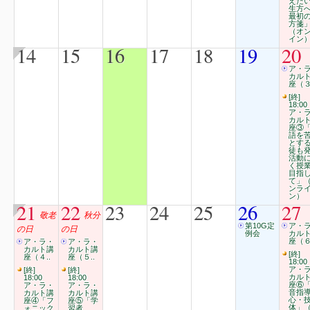
えた
生方
最初
方箋
（オ
イン
14
15
16
17
18
19
20
ア・
カル
座（３
[終]
18:00
ア・
カル
座③
語を
とす
徒も
活動
く授
目指
て」
ンラ
ン）
21
22
23
24
25
26
27
敬老
秋分
第10G定
ア・
の日
の日
例会
カル
座（６
ア・ラ・
ア・ラ・
カルト講
カルト講
[終]
座（４..
座（５..
18:00
ア・
[終]
[終]
カル
18:00
18:00
座⑥
ア・ラ・
ア・ラ・
音指
カルト講
カルト講
心・
座④「フ
座⑤「学
体」
ォニック
習者