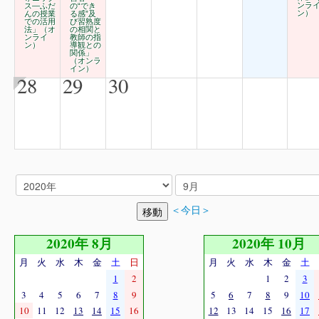
ンラ
ス―ふだ
の“でき
ン）
んの授業
る感”及
での活用
び習熟度
法」（オ
の相関と
ンライ
教師の指
ン）
導観との
関係」
（オンラ
イン）
28
29
30
＜今日＞
2020年 8月
2020年 10月
月
火
水
木
金
土
日
月
火
水
木
金
土
1
2
1
2
3
3
4
5
6
7
8
9
5
6
7
8
9
10
10
11
12
13
14
15
16
12
13
14
15
16
17