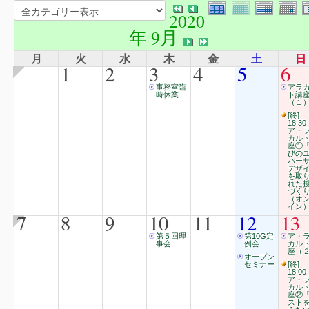
2020
年 9月
月
火
水
木
金
土
日
1
2
3
4
5
6
事務室臨
アラ
時休業
ト講
（１
[終]
18:30
ア・
カル
座①
びの
バー
デザ
を取
れた
づく
（オ
イン
7
8
9
10
11
12
13
第５回理
第10G定
ア・
事会
例会
カル
座（２
オープン
セミナー
[終]
18:00
ア・
カル
座②
スト