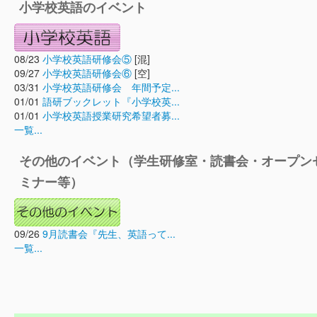
小学校英語のイベント
08/23
小学校英語研修会⑤
[混]
09/27
小学校英語研修会⑥
[空]
03/31
小学校英語研修会 年間予定...
01/01
語研ブックレット『小学校英...
01/01
小学校英語授業研究希望者募...
一覧...
その他のイベント（学生研修室・読書会・オープン
ミナー等）
09/26
9月読書会『先生、英語って...
一覧...