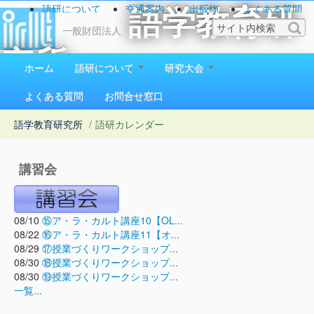
語研について
交通案内
出版物
よくある質問
語学教育研
お問い合わせ
一般財団法人
究所
ホーム
語研について
研究大会
1923（大正12）年創立
よくある質問
お問合せ窓口
語学教育研究所
/
語研カレンダー
講習会
08/10
⑮ア・ラ・カルト講座10【OL...
08/22
⑯ア・ラ・カルト講座11【オ...
08/29
⑰授業づくりワークショップ...
08/30
⑱授業づくりワークショップ...
08/30
⑲授業づくりワークショップ...
一覧...