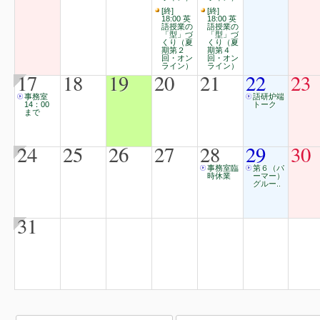
[終]
[終]
18:00 英
18:00 英
語授業の
語授業の
「型」づ
「型」づ
くり（夏
くり（夏
期第２
期第４
回・オン
回・オン
ライン）
ライン）
17
18
19
20
21
22
23
事務室
語研炉端
14：00
トーク
まで
24
25
26
27
28
29
30
事務室臨
第６（パ
時休業
ーマー）
グルー..
31