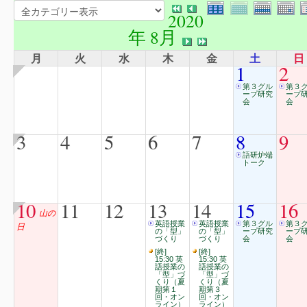
2020
年 8月
月
火
水
木
金
土
日
1
2
第３グル
第３
ープ研究
ープ
会
会
3
4
5
6
7
8
9
語研炉端
トーク
10
11
12
13
14
15
16
山の
英語授業
英語授業
第３グル
第３
日
の「型」
の「型」
ープ研究
ープ
づくり
づくり
会
会
[終]
[終]
15:30 英
15:30 英
語授業の
語授業の
「型」づ
「型」づ
くり（夏
くり（夏
期第１
期第３
回・オン
回・オン
ライン）
ライン）