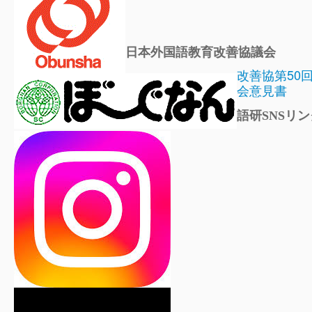
日本外国語教育改善協議会
改善協第50
会意見書
語研SNSリン