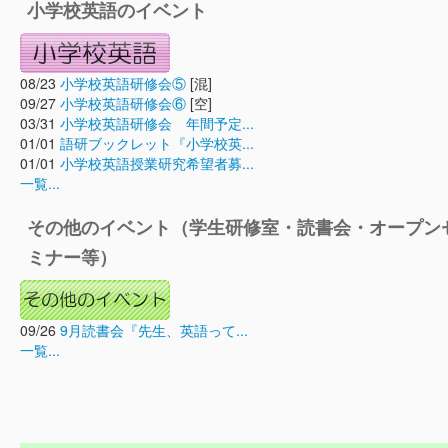
小学校英語のイベント
08/23
小学校英語研修会⑤
[混]
09/27
小学校英語研修会⑥
[空]
03/31
小学校英語研修会 年間予定...
01/01
語研ブックレット『小学校英...
01/01
小学校英語授業研究希望者募...
一覧...
その他のイベント（学生研修室・読書会・オープン
ミナー等）
09/26
9月読書会『先生、英語って...
一覧...