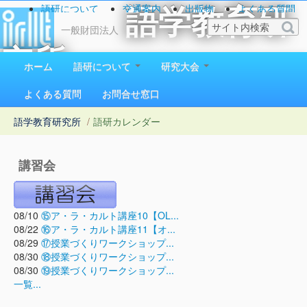
語研について
交通案内
出版物
よくある質問
語学教育研
お問い合わせ
一般財団法人
究所
ホーム
語研について
研究大会
1923（大正12）年創立
よくある質問
お問合せ窓口
語学教育研究所
/
語研カレンダー
講習会
08/10
⑮ア・ラ・カルト講座10【OL...
08/22
⑯ア・ラ・カルト講座11【オ...
08/29
⑰授業づくりワークショップ...
08/30
⑱授業づくりワークショップ...
08/30
⑲授業づくりワークショップ...
一覧...