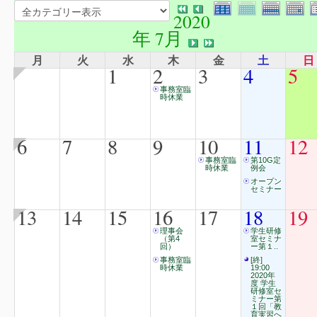
2020
年 7月
月
火
水
木
金
土
日
1
2
3
4
5
事務室臨
時休業
6
7
8
9
10
11
12
事務室臨
第10G定
時休業
例会
オープン
セミナー
13
14
15
16
17
18
19
理事会
学生研修
（第4
室セミナ
回）
ー第１..
事務室臨
[終]
時休業
19:00
2020年
度 学生
研修室セ
ミナー第
１回「教
育実習へ