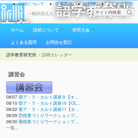
語研について
交通案内
出版物
よくある質問
語学教育研
お問い合わせ
一般財団法人
究所
ホーム
語研について
研究大会
1923（大正12）年創立
よくある質問
お問合せ窓口
語学教育研究所
/
語研カレンダー
講習会
08/07
⑭ア・ラ・カルト講座９【オ...
08/10
⑮ア・ラ・カルト講座10【OL...
08/22
⑯ア・ラ・カルト講座11【オ...
08/29
⑰授業づくりワークショップ...
08/30
⑱授業づくりワークショップ...
一覧...