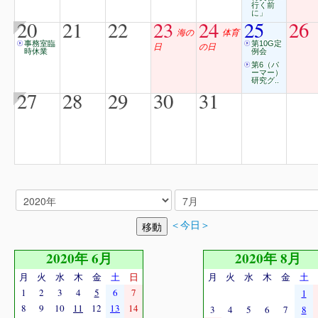
行く前
に」
20
21
22
23
24
25
26
海の
体育
事務室臨
第10G定
日
の日
時休業
例会
第6（パ
ーマー）
研究グ..
27
28
29
30
31
＜今日＞
2020年 6月
2020年 8月
月
火
水
木
金
土
日
月
火
水
木
金
土
1
2
3
4
5
6
7
1
8
9
10
11
12
13
14
3
4
5
6
7
8