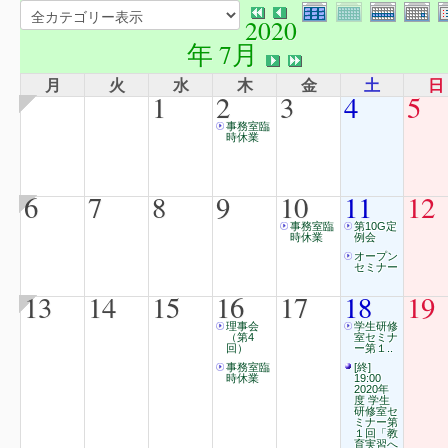
2020
年 7月
月
火
水
木
金
土
日
1
2
3
4
5
事務室臨
時休業
6
7
8
9
10
11
12
事務室臨
第10G定
時休業
例会
オープン
セミナー
13
14
15
16
17
18
19
理事会
学生研修
（第4
室セミナ
回）
ー第１..
事務室臨
[終]
時休業
19:00
2020年
度 学生
研修室セ
ミナー第
１回「教
育実習へ