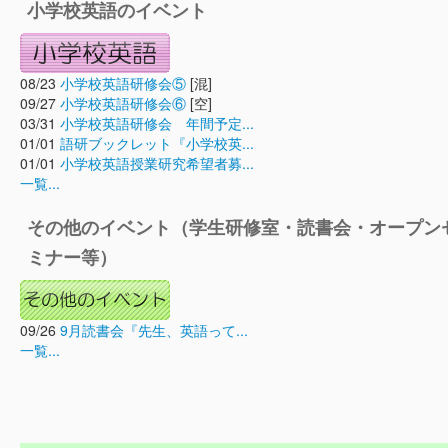
小学校英語のイベント
08/23
小学校英語研修会⑤
[混]
09/27
小学校英語研修会⑥
[空]
03/31
小学校英語研修会 年間予定...
01/01
語研ブックレット『小学校英...
01/01
小学校英語授業研究希望者募...
一覧...
その他のイベント（学生研修室・読書会・オープン
ミナー等）
09/26
9月読書会『先生、英語って...
一覧...