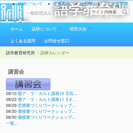
語研について
交通案内
出版物
よくある質問
語学教育研
お問い合わせ
一般財団法人
究所
ホーム
語研について
研究大会
1923（大正12）年創立
よくある質問
お問合せ窓口
語学教育研究所
/
語研カレンダー
講習会
08/10
⑮ア・ラ・カルト講座10【OL...
08/22
⑯ア・ラ・カルト講座11【オ...
08/29
⑰授業づくりワークショップ...
08/30
⑱授業づくりワークショップ...
08/30
⑲授業づくりワークショップ...
一覧...