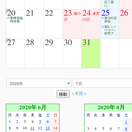
行く前
に」
20
21
22
23
24
25
26
海の
体育
事務室臨
第10G定
日
の日
時休業
例会
第6（パ
ーマー）
研究グ..
27
28
29
30
31
＜今日＞
2020年 6月
2020年 8月
月
火
水
木
金
土
日
月
火
水
木
金
土
1
2
3
4
5
6
7
1
8
9
10
11
12
13
14
3
4
5
6
7
8