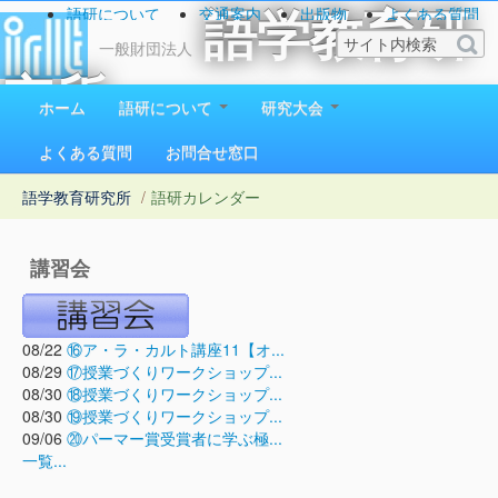
語研について
交通案内
出版物
よくある質問
語学教育研
お問い合わせ
一般財団法人
究所
ホーム
語研について
研究大会
1923（大正12）年創立
よくある質問
お問合せ窓口
語学教育研究所
/
語研カレンダー
講習会
08/22
⑯ア・ラ・カルト講座11【オ...
08/29
⑰授業づくりワークショップ...
08/30
⑱授業づくりワークショップ...
08/30
⑲授業づくりワークショップ...
09/06
⑳パーマー賞受賞者に学ぶ極...
一覧...