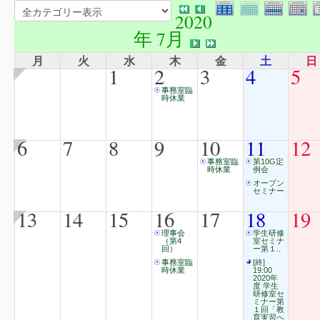
2020
年 7月
月
火
水
木
金
土
日
1
2
3
4
5
事務室臨
時休業
6
7
8
9
10
11
12
事務室臨
第10G定
時休業
例会
オープン
セミナー
13
14
15
16
17
18
19
理事会
学生研修
（第4
室セミナ
回）
ー第１..
事務室臨
[終]
時休業
19:00
2020年
度 学生
研修室セ
ミナー第
１回「教
育実習へ