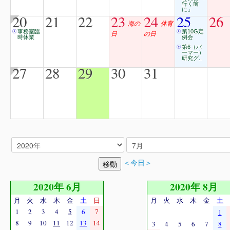
行く前
に」
20
21
22
23
24
25
26
海の
体育
事務室臨
第10G定
日
の日
時休業
例会
第6（パ
ーマー）
研究グ..
27
28
29
30
31
＜今日＞
2020年 6月
2020年 8月
月
火
水
木
金
土
日
月
火
水
木
金
土
1
2
3
4
5
6
7
1
8
9
10
11
12
13
14
3
4
5
6
7
8