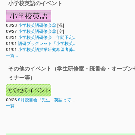
小学校英語のイベント
08/23
小学校英語研修会⑤
[混]
09/27
小学校英語研修会⑥
[空]
03/31
小学校英語研修会 年間予定...
01/01
語研ブックレット『小学校英...
01/01
小学校英語授業研究希望者募...
一覧...
その他のイベント（学生研修室・読書会・オープン
ミナー等）
09/26
9月読書会『先生、英語って...
一覧...