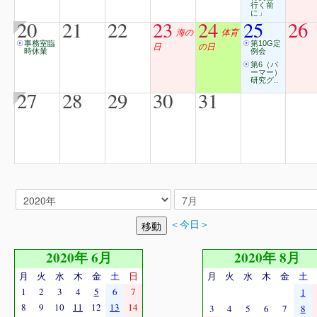
行く前
に」
20
21
22
23
24
25
26
海の
体育
事務室臨
第10G定
日
の日
時休業
例会
第6（パ
ーマー）
研究グ..
27
28
29
30
31
＜今日＞
2020年 6月
2020年 8月
月
火
水
木
金
土
日
月
火
水
木
金
土
1
2
3
4
5
6
7
1
8
9
10
11
12
13
14
3
4
5
6
7
8