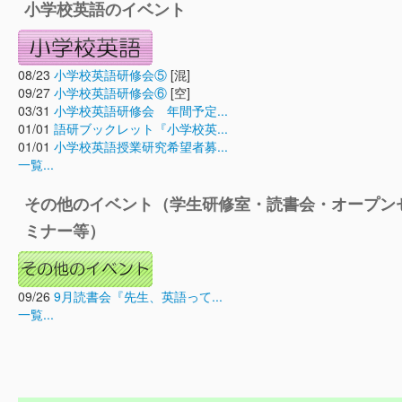
小学校英語のイベント
08/23
小学校英語研修会⑤
[混]
09/27
小学校英語研修会⑥
[空]
03/31
小学校英語研修会 年間予定...
01/01
語研ブックレット『小学校英...
01/01
小学校英語授業研究希望者募...
一覧...
その他のイベント（学生研修室・読書会・オープン
ミナー等）
09/26
9月読書会『先生、英語って...
一覧...