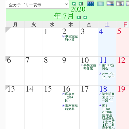
2020
年 7月
月
火
水
木
金
土
日
1
2
3
4
5
事務室臨
時休業
6
7
8
9
10
11
12
事務室臨
第10G定
時休業
例会
オープン
セミナー
13
14
15
16
17
18
19
理事会
学生研修
（第4
室セミナ
回）
ー第１..
事務室臨
[終]
時休業
19:00
2020年
度 学生
研修室セ
ミナー第
１回「教
育実習へ