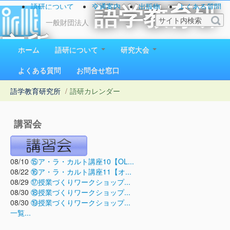
語研について
交通案内
出版物
よくある質問
語学教育研
お問い合わせ
一般財団法人
究所
ホーム
語研について
研究大会
1923（大正12）年創立
よくある質問
お問合せ窓口
語学教育研究所
/
語研カレンダー
講習会
08/10
⑮ア・ラ・カルト講座10【OL...
08/22
⑯ア・ラ・カルト講座11【オ...
08/29
⑰授業づくりワークショップ...
08/30
⑱授業づくりワークショップ...
08/30
⑲授業づくりワークショップ...
一覧...