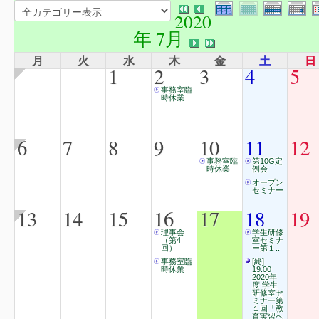
2020
年 7月
月
火
水
木
金
土
日
1
2
3
4
5
事務室臨
時休業
6
7
8
9
10
11
12
事務室臨
第10G定
時休業
例会
オープン
セミナー
13
14
15
16
17
18
19
理事会
学生研修
（第4
室セミナ
回）
ー第１..
事務室臨
[終]
時休業
19:00
2020年
度 学生
研修室セ
ミナー第
１回「教
育実習へ