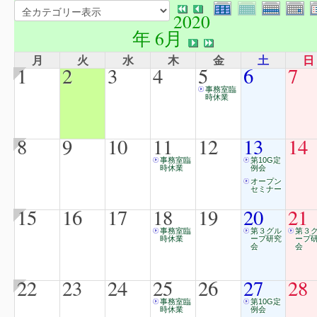
2020
年 6月
月
火
水
木
金
土
日
1
2
3
4
5
6
7
事務室臨
時休業
8
9
10
11
12
13
14
事務室臨
第10G定
時休業
例会
オープン
セミナー
15
16
17
18
19
20
21
事務室臨
第３グル
第３
時休業
ープ研究
ープ
会
会
22
23
24
25
26
27
28
事務室臨
第10G定
時休業
例会