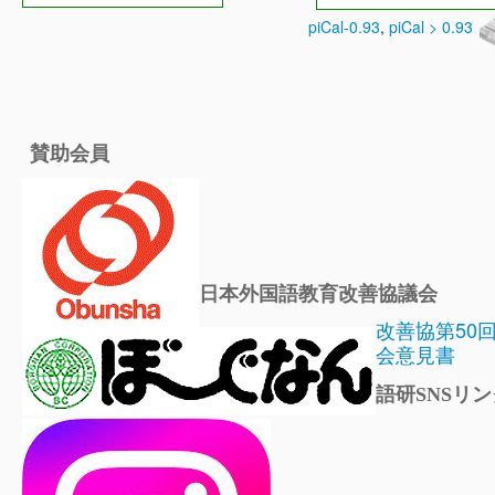
piCal-0.93
,
piCal > 0.93
賛助会員
日本外国語教育改善協議会
改善協第50
会意見書
語研SNSリン