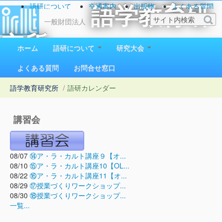
語研について
交通案内
出版物
よくある質問
語学教育研
お問い合わせ
一般財団法人
究所
ホーム
語研について
研究大会
1923（大正12）年創立
よくある質問
お問合せ窓口
語学教育研究所
/
語研カレンダー
講習会
08/07
⑭ア・ラ・カルト講座９【オ...
08/10
⑮ア・ラ・カルト講座10【OL...
08/22
⑯ア・ラ・カルト講座11【オ...
08/29
⑰授業づくりワークショップ...
08/30
⑱授業づくりワークショップ...
一覧...