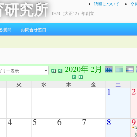
語研について
交
育研究所
1923（大正12）年創立
る質問
お問合せ窓口
2020年 2月
火
水
木
金
土
1
2
4
5
6
7
8
9
[