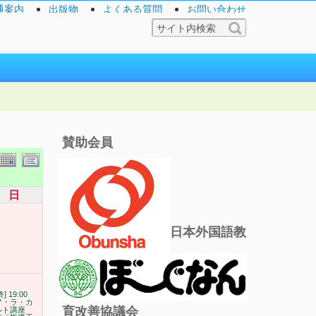
通案内
出版物
よくある質問
お問い合わせ
賛助会員
日
日本外国語教
終] 19:00
ア・ラ・カ
育改善協議会
ルト講座