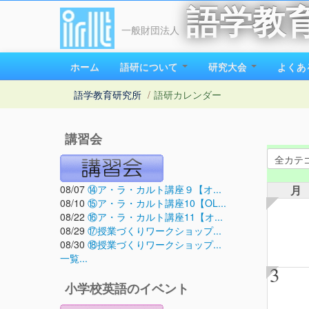
語学教
一般財団法人
ホーム
語研について
研究大会
よくあ
語学教育研究所
/
語研カレンダー
講習会
08/07
⑭ア・ラ・カルト講座９【オ...
月
08/10
⑮ア・ラ・カルト講座10【OL...
08/22
⑯ア・ラ・カルト講座11【オ...
08/29
⑰授業づくりワークショップ...
08/30
⑱授業づくりワークショップ...
一覧...
3
小学校英語のイベント