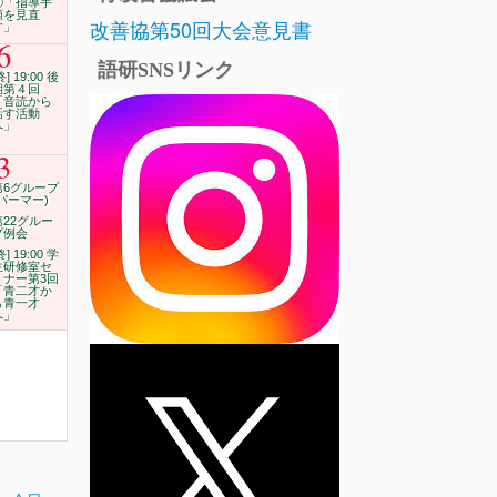
⑪「指導手
順を見直
改善協第50回大会意見書
す」
6
語研SNSリンク
終] 19:00 後
期第４回
「音読から
話す活動
へ」
3
第6グループ
(パーマー)
第22グルー
プ例会
終] 19:00 学
生研修室セ
ミナー第3回
「青二才か
ら青一才
へ」