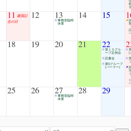
11
12
13
14
15
1
建国記
事務室臨時
[
念の日
休業
18
19
20
21
22
2
第１０グル
ープ定例会
読書会
第6グループ
(パーマー)
[
25
26
27
28
29
事務室臨時
休業