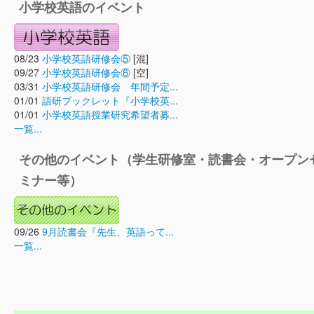
小学校英語のイベント
08/23
小学校英語研修会⑤
[混]
09/27
小学校英語研修会⑥
[空]
03/31
小学校英語研修会 年間予定...
01/01
語研ブックレット『小学校英...
01/01
小学校英語授業研究希望者募...
一覧...
その他のイベント（学生研修室・読書会・オープン
ミナー等）
09/26
9月読書会『先生、英語って...
一覧...