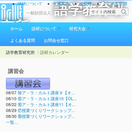
語研について
交通案内
出版物
よくある質問
語学教育研
お問い合わせ
一般財団法人
究所
ホーム
語研について
研究大会
1923（大正12）年創立
よくある質問
お問合せ窓口
語学教育研究所
/
語研カレンダー
講習会
08/07
⑭ア・ラ・カルト講座９【オ...
08/10
⑮ア・ラ・カルト講座10【OL...
08/22
⑯ア・ラ・カルト講座11【オ...
08/29
⑰授業づくりワークショップ...
08/30
⑱授業づくりワークショップ...
一覧...