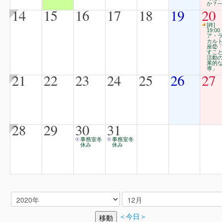
か？
14
15
16
17
18
19
20
[終]
19:00
ア・
カル
座⑫
すこ
活動
果的
導」
21
22
23
24
25
26
27
28
29
30
31
事務室冬
事務室冬
休み
休み
＜今日＞