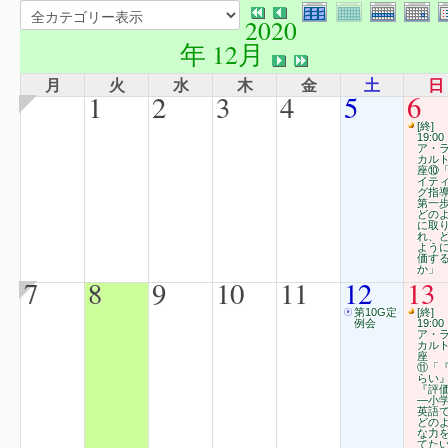
2020
年 12月
月
火
水
木
金
土
日
1
2
3
4
5
6
[終]
19:00
ア・
カル
座⑩
イテ
グ指
第一
どの
に取
れ、
よう
価す
か」
7
8
9
10
11
12
13
第10G定
[終]
例会
19:00
ア・
カル
座
⑪「
らい
『評
―小
英語
どの
な力
てた