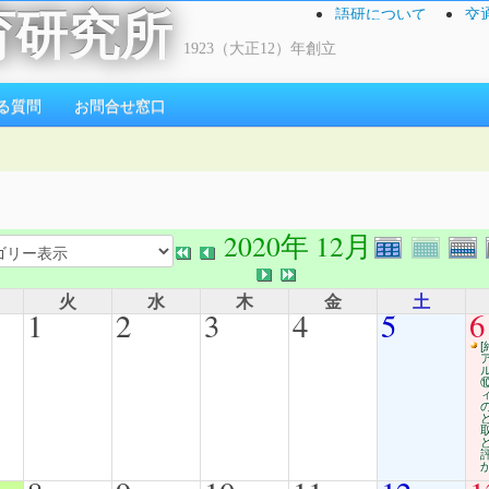
語研について
交
育研究所
1923（大正12）年創立
る質問
お問合せ窓口
2020年 12月
火
水
木
金
土
1
2
3
4
5
6
[