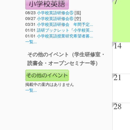
7
08/23
小学校英語研修会⑤
[混]
09/27
小学校英語研修会⑥
[空]
03/31
小学校英語研修会 年間予定...
01/01
語研ブックレット『小学校英...
01/01
小学校英語授業研究希望者募...
一覧...
14
その他のイベント（学生研修室・
読書会・オープンセミナー等）
21
掲載中の案内はありません
一覧...
28