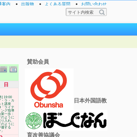
通案内
出版物
よくある質問
お問い合わせ
賛助会員
日
終] 19:00
日本外国語教
ア・ラ・カ
ルト講座
⑩「ライテ
ィング指導
の第一歩：
どのように
取り入れ、
どのように
評価する
か」
育改善協議会