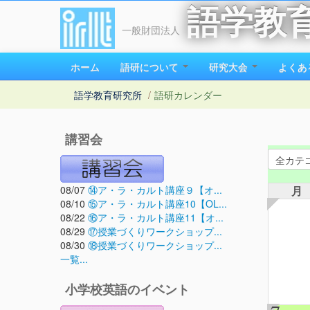
語学教
一般財団法人
ホーム
語研について
研究大会
よくあ
語学教育研究所
/
語研カレンダー
講習会
08/07
⑭ア・ラ・カルト講座９【オ...
月
08/10
⑮ア・ラ・カルト講座10【OL...
08/22
⑯ア・ラ・カルト講座11【オ...
08/29
⑰授業づくりワークショップ...
08/30
⑱授業づくりワークショップ...
一覧...
小学校英語のイベント