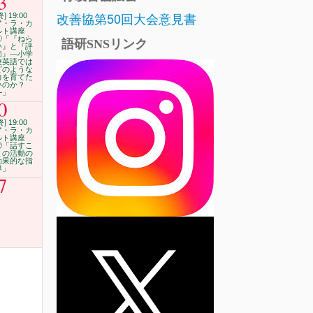
3
改善協第50回大会意見書
終] 19:00
ア・ラ・カ
ルト講座
⑪「『ねら
語研SNSリンク
い』と『評
価』―小学
校英語では
どのような
力を育てた
いのか？
―」
0
終] 19:00
ア・ラ・カ
ルト講座
⑫「話すこ
との活動の
効果的な指
導」
7