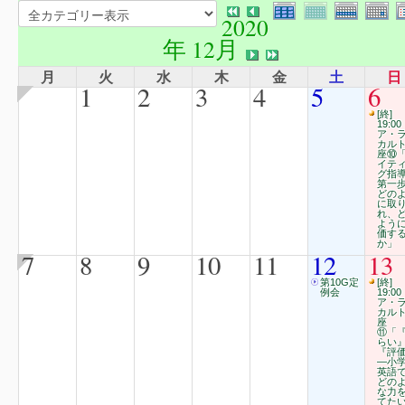
2020
年 12月
月
火
水
木
金
土
日
1
2
3
4
5
6
[終]
19:00
ア・
カル
座⑩
イテ
グ指
第一
どの
に取
れ、
よう
価す
か」
7
8
9
10
11
12
13
第10G定
[終]
例会
19:00
ア・
カル
座
⑪「
らい
『評
―小
英語
どの
な力
てた