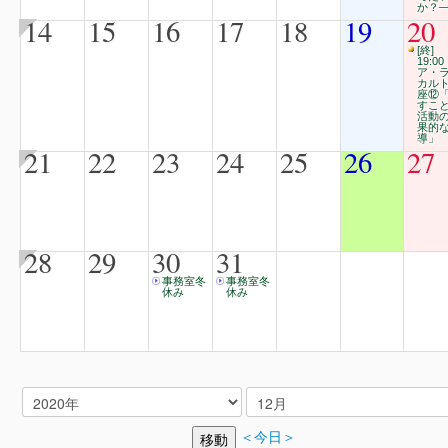
か？
14
15
16
17
18
19
20
[終]
19:00
ア・
カル
座⑫
すこ
活動
果的
導」
21
22
23
24
25
26
27
28
29
30
31
事務室冬
事務室冬
休み
休み
＜今日＞