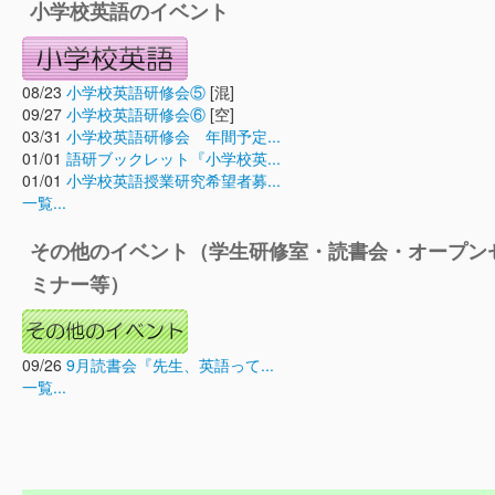
小学校英語のイベント
08/23
小学校英語研修会⑤
[混]
09/27
小学校英語研修会⑥
[空]
03/31
小学校英語研修会 年間予定...
01/01
語研ブックレット『小学校英...
01/01
小学校英語授業研究希望者募...
一覧...
その他のイベント（学生研修室・読書会・オープン
ミナー等）
09/26
9月読書会『先生、英語って...
一覧...