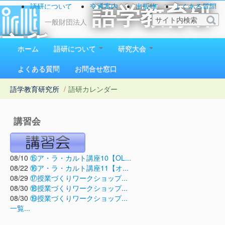
語研について
交通案内
出版物
よくある質問
語学教育研
お問い合わせ
一般財団法人
究所
ホーム
語研について
研究大会
1923（大正12）年創立
よくある質問
お問合せ窓口
語学教育研究所
/
語研カレンダー
講習会
08/10
⑮ア・ラ・カルト講座10【OL...
08/22
⑯ア・ラ・カルト講座11【オ...
08/29
⑰授業づくりワークショップ...
08/30
⑱授業づくりワークショップ...
08/30
⑲授業づくりワークショップ...
一覧...