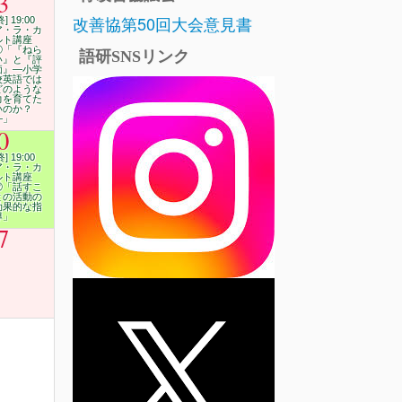
3
改善協第50回大会意見書
終] 19:00
ア・ラ・カ
ルト講座
⑪「『ねら
語研SNSリンク
い』と『評
価』―小学
校英語では
どのような
力を育てた
いのか？
―」
0
終] 19:00
ア・ラ・カ
ルト講座
⑫「話すこ
との活動の
効果的な指
導」
7