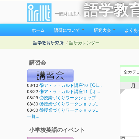
語学教
一般財団法人
ホーム
語研について
研究大会
よくあ
語学教育研究所
/
語研カレンダー
講習会
08/10
⑮ア・ラ・カルト講座10【OL...
月
08/22
⑯ア・ラ・カルト講座11【オ...
08/29
⑰授業づくりワークショップ...
08/30
⑱授業づくりワークショップ...
08/30
⑲授業づくりワークショップ...
一覧...
小学校英語のイベント