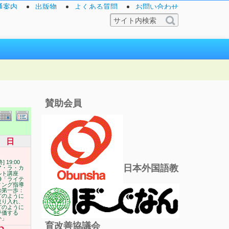
通案内
出版物
よくある質問
お問い合わせ
賛助会員
日
終] 19:00
日本外国語教
ア・ラ・カ
ルト講座
⑩「ライテ
ィング指導
の第一歩：
どのように
取り入れ、
どのように
評価する
か」
育改善協議会