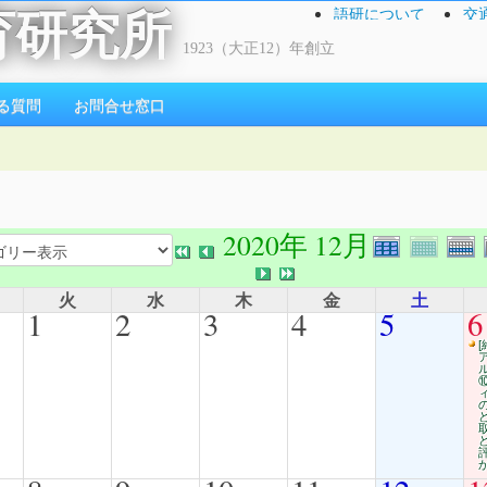
語研について
交
育研究所
1923（大正12）年創立
る質問
お問合せ窓口
2020年 12月
火
水
木
金
土
1
2
3
4
5
6
[