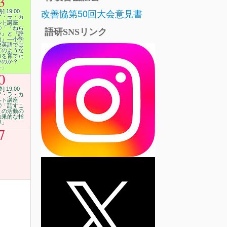
3
改善協第50回大会意見書
終] 19:00
ア・ラ・カ
ルト講座
⑪「『ねら
語研SNSリンク
い』と『評
価』―小学
校英語では
どのような
力を育てた
いのか？
―」
0
終] 19:00
ア・ラ・カ
ルト講座
⑫「話すこ
との活動の
効果的な指
導」
7