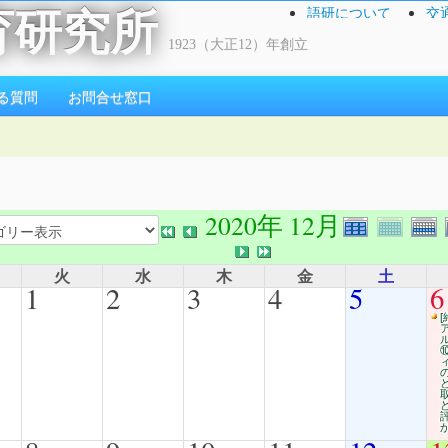
語研について
交
育研究所
1923（大正12）年創立
る質問
お問合せ窓口
2020年 12月
火
水
木
金
土
1
2
3
4
5
6
[