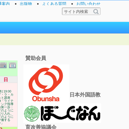
通案内
出版物
よくある質問
お問い合わせ
賛助会員
日
終] 19:00
日本外国語教
ア・ラ・カ
ルト講座
⑩「ライテ
ィング指導
の第一歩：
どのように
取り入れ、
どのように
評価する
か」
育改善協議会