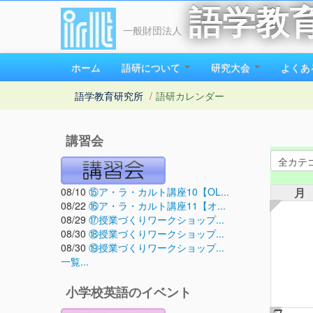
語学教
一般財団法人
ホーム
語研について
研究大会
よくあ
語学教育研究所
/
語研カレンダー
講習会
08/10
⑮ア・ラ・カルト講座10【OL...
月
08/22
⑯ア・ラ・カルト講座11【オ...
08/29
⑰授業づくりワークショップ...
08/30
⑱授業づくりワークショップ...
08/30
⑲授業づくりワークショップ...
一覧...
小学校英語のイベント