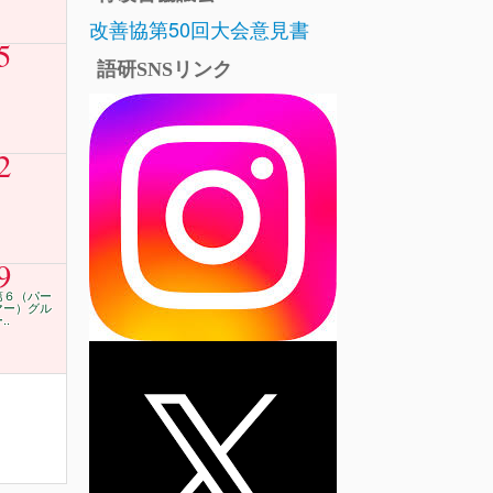
改善協第50回大会意見書
5
語研SNSリンク
2
9
第６（パー
マー）グル
..