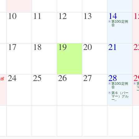
10
11
12
13
14
1
第10G定例
会
17
18
19
20
21
2
24
25
26
27
28
2
感
第10G定例
会
ー
第６（パー
マー）グル
ー..