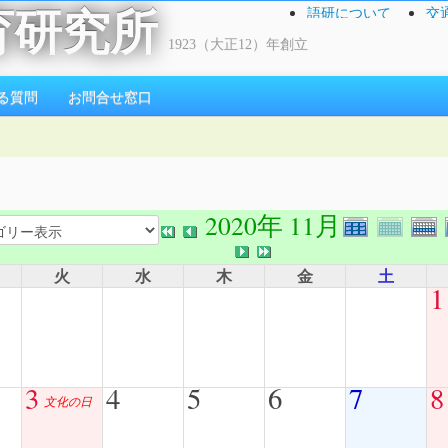
語研について
交
育研究所
1923（大正12）年創立
る質問
お問合せ窓口
2020年 11月
火
水
木
金
土
1
3
4
5
6
7
8
文化の日