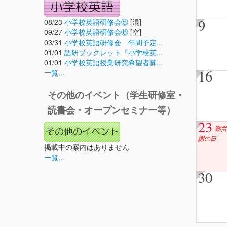
9
08/23
小学校英語研修会⑤
[混]
09/27
小学校英語研修会⑥
[空]
03/31
小学校英語研修会 年間予定...
01/01
語研ブックレット『小学校英...
01/01
小学校英語授業研究希望者募...
16
一覧...
その他のイベント（学生研修室・
読書会・オープンセミナー等）
23
勤労
謝の日
掲載中の案内はありません
一覧...
30