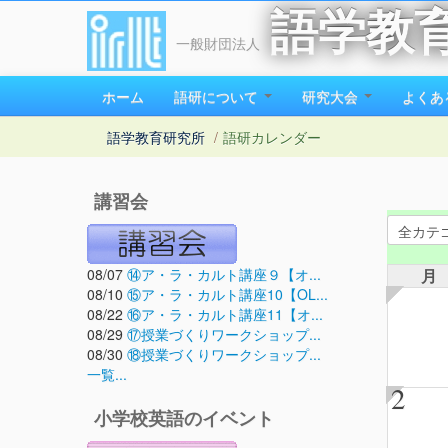
語学教
一般財団法人
ホーム
語研について
研究大会
よくあ
語学教育研究所
/
語研カレンダー
講習会
08/07
⑭ア・ラ・カルト講座９【オ...
月
08/10
⑮ア・ラ・カルト講座10【OL...
08/22
⑯ア・ラ・カルト講座11【オ...
08/29
⑰授業づくりワークショップ...
08/30
⑱授業づくりワークショップ...
一覧...
2
小学校英語のイベント