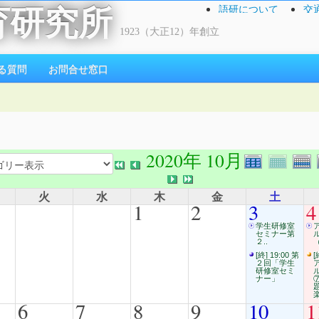
語研について
交
育研究所
1923（大正12）年創立
る質問
お問合せ窓口
2020年 10月
火
水
木
金
土
1
2
3
4
学生研修室
セミナー第
２..
（
[終] 19:00 第
[
２回「学生
研修室セミ
ナー」
6
7
8
9
10
1