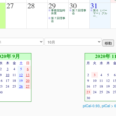
27
28
29
30
31
事務室臨時
第７回理事
第６（パー
休業
会
マー）グル
ー..
第７回理事
会
020年 9月
2020年 1
水
木
金
土
日
月
火
水
木
2
3
4
5
6
9
10
11
12
13
2
3
4
5
6
16
17
18
19
20
9
10
11
12
1
23
24
25
26
27
16
17
18
19
2
23
24
25
26
2
30
30
piCal-0.93
,
piCal > 