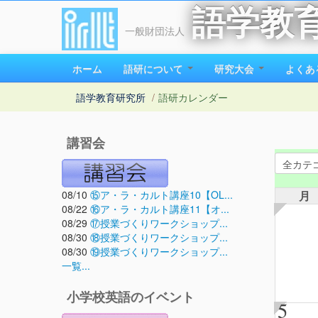
語学教
一般財団法人
ホーム
語研について
研究大会
よくあ
語学教育研究所
/
語研カレンダー
講習会
08/10
⑮ア・ラ・カルト講座10【OL...
月
08/22
⑯ア・ラ・カルト講座11【オ...
08/29
⑰授業づくりワークショップ...
08/30
⑱授業づくりワークショップ...
08/30
⑲授業づくりワークショップ...
一覧...
小学校英語のイベント
5