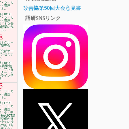
ア・ラ・カ
改善協第50回大会意見書
ルト講座
８..
終] 18:00
語研SNSリンク
ア・ラ・カ
ルト講座
⑧「５０分
の授業の作
り方」
8
第３グルー
プ研究会
研究部オー
プンセミナ
..
終] 18:00
[会員限定]
オープンセ
ミナー「オ
ンライン学
習」
5
ア・ラ・カ
ルト講座
９..
終] 17:00
ア・ラ・カ
ルト講座
⑨「小・中
学校のICT環
境整備が進
む中での授
業のあり方
を考える」