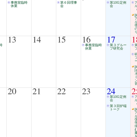
事務室臨時
第６回理事
第10G定例
休業
会
会
（
[
13
14
15
16
17
1
時
事務室臨時
第３グルー
休業
プ研究会
ー
[
20
21
22
23
24
2
第10G定例
会
（
第３回炉端
トーク
[