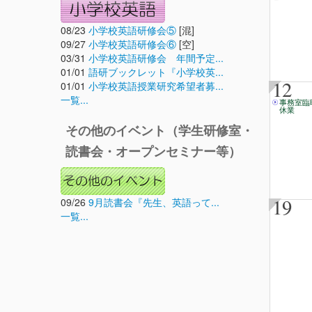
08/23
小学校英語研修会⑤
[混]
09/27
小学校英語研修会⑥
[空]
03/31
小学校英語研修会 年間予定...
01/01
語研ブックレット『小学校英...
12
01/01
小学校英語授業研究希望者募...
一覧...
事務室臨
休業
その他のイベント（学生研修室・
読書会・オープンセミナー等）
19
09/26
9月読書会『先生、英語って...
一覧...