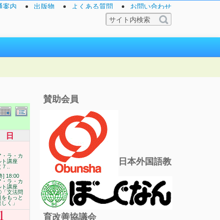
通案内
出版物
よくある質問
お問い合わせ
賛助会員
日
ア・ラ・カ
日本外国語教
ルト講座
７..
終] 18:00
ア・ラ・カ
ルト講座
⑦「文法問
題をもっと
楽しく」
1
育改善協議会