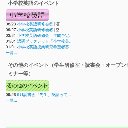
小学校英語のイベント
08/23
小学校英語研修会⑤
[混]
09/27
小学校英語研修会⑥
[空]
03/31
小学校英語研修会 年間予定...
01/01
語研ブックレット『小学校英...
01/01
小学校英語授業研究希望者募...
一覧...
その他のイベント（学生研修室・読書会・オープン
ミナー等）
09/26
9月読書会『先生、英語って...
一覧...