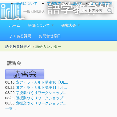
語研について
交通案内
出版物
よくある質問
語学教育研
お問い合わせ
一般財団法人
究所
ホーム
語研について
研究大会
1923（大正12）年創立
よくある質問
お問合せ窓口
語学教育研究所
/
語研カレンダー
講習会
08/10
⑮ア・ラ・カルト講座10【OL...
08/22
⑯ア・ラ・カルト講座11【オ...
08/29
⑰授業づくりワークショップ...
08/30
⑱授業づくりワークショップ...
08/30
⑲授業づくりワークショップ...
一覧...