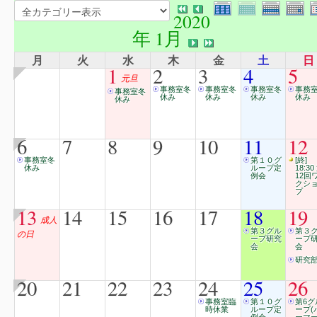
2020
年 1月
月
火
水
木
金
土
日
1
2
3
4
5
元旦
事務室冬
事務室冬
事務室冬
事務
事務室冬
休み
休み
休み
休み
休み
6
7
8
9
10
11
12
事務室冬
第１０グ
[終]
休み
ループ定
18:30
例会
12回
クシ
プ
13
14
15
16
17
18
19
成人
第３グル
第３
の日
ープ研究
ープ
会
会
研究
20
21
22
23
24
25
26
事務室臨
第１０グ
第6グ
時休業
ループ定
ープ(