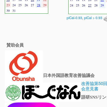
23
24
25
26
27
28
29
24
25
26
27
28
29
30
31
piCal-0.93
,
piCal > 0.93
賛助会員
日本外国語教育改善協議会
改善協第50
会意見書
語研SNSリン