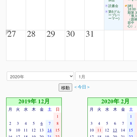
例会
ーマー
読書会
[終]
18:00
第6グル
期第
ープ(パ
「導
ーマー)
（題
容中
心）
27
28
29
30
31
＜今日＞
2019年 12月
2020年 2月
月
火
水
木
金
土
日
月
火
水
木
金
土
1
1
2
3
4
5
6
7
8
3
4
5
6
7
8
9
10
11
12
13
14
15
10
11
12
13
14
15
16
17
18
19
20
21
22
17
18
19
20
21
22