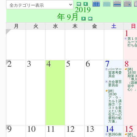
2019
年 9月
月
火
水
木
金
土
日
1
第１
ルー
打ち合
2
3
4
5
6
7
8
パーマー
[終]
賞選考委
18:00
員会
期第
「導
大会運営
（題
委員会
容中
心）
[終]
18:00
ア・ラ・
カルト講
座⑦「テ
ストを変
えたい先
生方への
最初の処
方箋」
9
10
11
12
13
14
15
第26G例
[終]