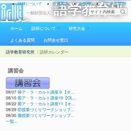
語研について
交通案内
出版物
よくある質問
語学教育研
お問い合わせ
一般財団法人
究所
ホーム
語研について
研究大会
1923（大正12）年創立
よくある質問
お問合せ窓口
語学教育研究所
/
語研カレンダー
講習会
08/07
⑭ア・ラ・カルト講座９【オ...
08/10
⑮ア・ラ・カルト講座10【OL...
08/22
⑯ア・ラ・カルト講座11【オ...
08/29
⑰授業づくりワークショップ...
08/30
⑱授業づくりワークショップ...
一覧...