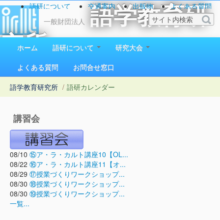
語研について
交通案内
出版物
よくある質問
語学教育研
お問い合わせ
一般財団法人
究所
ホーム
語研について
研究大会
1923（大正12）年創立
よくある質問
お問合せ窓口
語学教育研究所
/
語研カレンダー
講習会
08/10
⑮ア・ラ・カルト講座10【OL...
08/22
⑯ア・ラ・カルト講座11【オ...
08/29
⑰授業づくりワークショップ...
08/30
⑱授業づくりワークショップ...
08/30
⑲授業づくりワークショップ...
一覧...