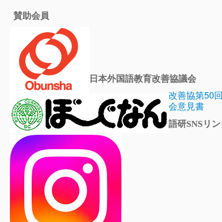
賛助会員
日本外国語教育改善協議会
改善協第50
会意見書
語研SNSリン