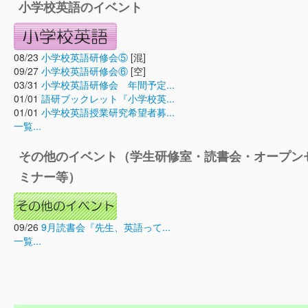
小学校英語のイベント
08/23
小学校英語研修会⑤
[混]
09/27
小学校英語研修会⑥
[空]
03/31
小学校英語研修会 年間予定...
01/01
語研ブックレット『小学校英...
01/01
小学校英語授業研究希望者募...
一覧...
その他のイベント（学生研修室・読書会・オープン
ミナー等）
09/26
9月読書会『先生、英語って...
一覧...