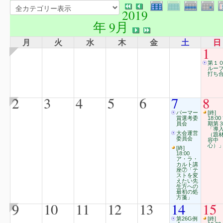
2019
年 9月
月
火
水
木
金
土
日
1
第１
ルー
打ち合
2
3
4
5
6
7
8
パーマー
[終]
賞選考委
18:00
員会
期第
「導
大会運営
（題
委員会
容中
心）
[終]
18:00
ア・ラ・
カルト講
座⑦「テ
ストを変
えたい先
生方への
最初の処
方箋」
9
10
11
12
13
14
15
第26G例
[終]